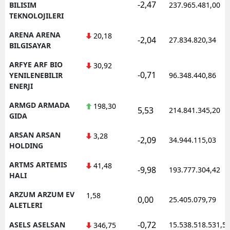
-2,47
BILISIM
237.965.481,00
TEKNOLOJILERI
ARENA ARENA
20,18
-2,04
27.834.820,34
BILGISAYAR
ARFYE ARF BIO
30,92
-0,71
YENILENEBILIR
96.348.440,86
ENERJI
ARMGD ARMADA
198,30
5,53
214.841.345,20
GIDA
ARSAN ARSAN
3,28
-2,09
34.944.115,03
HOLDING
ARTMS ARTEMIS
41,48
-9,98
193.777.304,42
HALI
ARZUM ARZUM EV
1,58
0,00
25.405.079,79
ALETLERI
-0,72
ASELS ASELSAN
15.538.518.531,5
346,75