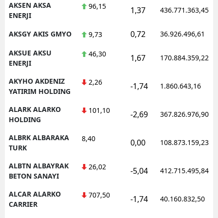
AKSEN AKSA
96,15
1,37
436.771.363,45
ENERJI
0,72
AKSGY AKIS GMYO
36.926.496,61
9,73
AKSUE AKSU
46,30
1,67
170.884.359,22
ENERJI
AKYHO AKDENIZ
2,26
-1,74
1.860.643,16
YATIRIM HOLDING
ALARK ALARKO
101,10
-2,69
367.826.976,90
HOLDING
ALBRK ALBARAKA
8,40
0,00
108.873.159,23
TURK
ALBTN ALBAYRAK
26,02
-5,04
412.715.495,84
BETON SANAYI
ALCAR ALARKO
707,50
-1,74
40.160.832,50
CARRIER