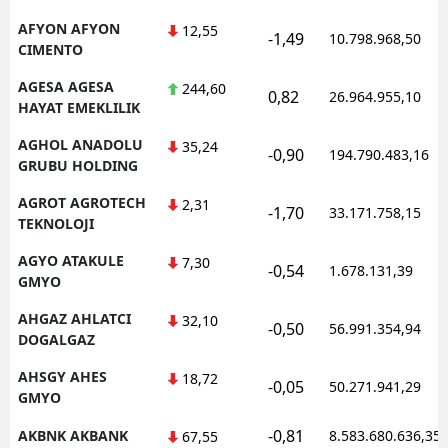
AFYON AFYON
12,55
-1,49
10.798.968,50
CIMENTO
AGESA AGESA
244,60
0,82
26.964.955,10
HAYAT EMEKLILIK
AGHOL ANADOLU
35,24
-0,90
194.790.483,16
GRUBU HOLDING
AGROT AGROTECH
2,31
-1,70
33.171.758,15
TEKNOLOJI
AGYO ATAKULE
7,30
-0,54
1.678.131,39
GMYO
AHGAZ AHLATCI
32,10
-0,50
56.991.354,94
DOGALGAZ
AHSGY AHES
18,72
-0,05
50.271.941,29
GMYO
-0,81
AKBNK AKBANK
8.583.680.636,35
67,55