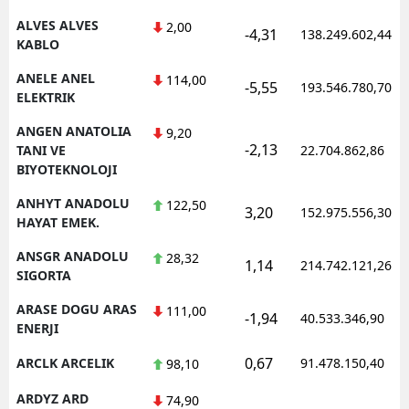
ALVES ALVES
2,00
-4,31
138.249.602,44
KABLO
ANELE ANEL
114,00
-5,55
193.546.780,70
ELEKTRIK
ANGEN ANATOLIA
9,20
-2,13
TANI VE
22.704.862,86
BIYOTEKNOLOJI
ANHYT ANADOLU
122,50
3,20
152.975.556,30
HAYAT EMEK.
ANSGR ANADOLU
28,32
1,14
214.742.121,26
SIGORTA
ARASE DOGU ARAS
111,00
-1,94
40.533.346,90
ENERJI
0,67
ARCLK ARCELIK
91.478.150,40
98,10
ARDYZ ARD
74,90