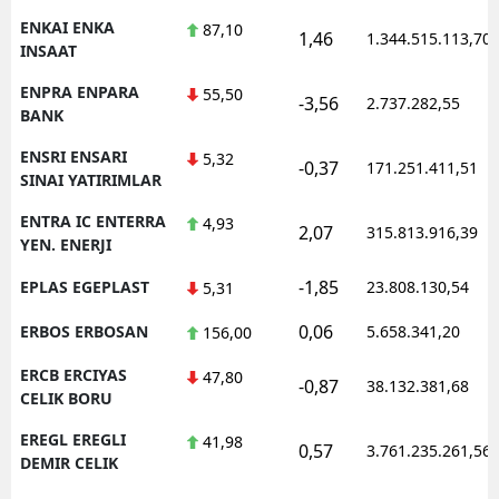
ENKAI ENKA
87,10
1,46
1.344.515.113,70
INSAAT
ENPRA ENPARA
55,50
-3,56
2.737.282,55
BANK
ENSRI ENSARI
5,32
-0,37
171.251.411,51
SINAI YATIRIMLAR
ENTRA IC ENTERRA
4,93
2,07
315.813.916,39
YEN. ENERJI
-1,85
EPLAS EGEPLAST
23.808.130,54
5,31
0,06
ERBOS ERBOSAN
5.658.341,20
156,00
ERCB ERCIYAS
47,80
-0,87
38.132.381,68
CELIK BORU
EREGL EREGLI
41,98
0,57
3.761.235.261,56
DEMIR CELIK