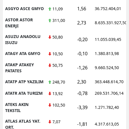
1,56
ASGYO ASCE GMYO
36.752.404,01
11,09
ASTOR ASTOR
311,00
2,73
8.635.331.927,50
ENERJI
ASUZU ANADOLU
50,80
-0,20
11.055.039,45
ISUZU
-0,10
ATAGY ATA GMYO
1.380.813,98
10,50
ATAKP ATAKEY
50,75
-1,26
9.660.524,50
PATATES
2,30
ATATP ATP YAZILIM
363.448.614,70
248,70
-0,78
ATATR ATA TURIZM
269.531.706,14
13,92
ATEKS AKIN
102,50
-3,39
1.271.782,40
TEKSTIL
ATLAS ATLAS YAT.
7,07
-1,81
4.317.613,05
ORT.