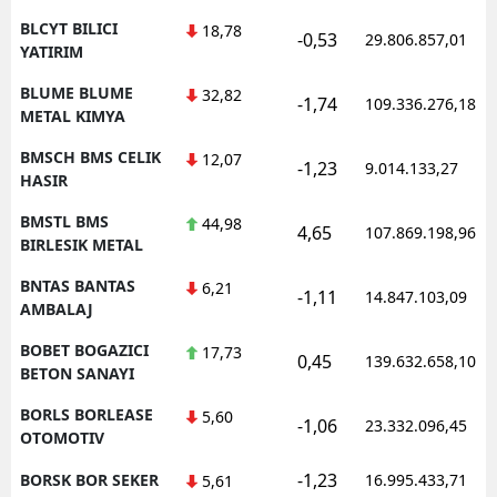
BLCYT BILICI
18,78
-0,53
29.806.857,01
YATIRIM
BLUME BLUME
32,82
-1,74
109.336.276,18
METAL KIMYA
BMSCH BMS CELIK
12,07
-1,23
9.014.133,27
HASIR
BMSTL BMS
44,98
4,65
107.869.198,96
BIRLESIK METAL
BNTAS BANTAS
6,21
-1,11
14.847.103,09
AMBALAJ
BOBET BOGAZICI
17,73
0,45
139.632.658,10
BETON SANAYI
BORLS BORLEASE
5,60
-1,06
23.332.096,45
OTOMOTIV
-1,23
BORSK BOR SEKER
16.995.433,71
5,61