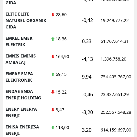
GIDA
ELITE ELITE
28,60
-0,42
NATUREL ORGANIK
19.249.777,22
GIDA
EMKEL EMEK
18,36
0,33
61.767.614,31
ELEKTRIK
EMNIS EMINIS
164,90
-4,13
1.396.758,20
AMBALAJ
EMPAE EMPA
69,15
9,94
754.405.767,00
ELEKTRONIK
ENDAE ENDA
15,22
-0,46
23.337.651,29
ENERJI HOLDING
ENERY ENERYA
8,47
-3,20
252.567.548,28
ENERJI
ENJSA ENERJISA
113,00
3,20
614.159.697,00
ENERJI