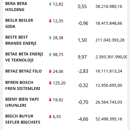
BERA BERA
12,82
0,55
58.218.980,16
HOLDING
BESLR BESLER
12,35
-0,96
18.415.848,66
GIDA
BESTE BEST
28,38
1,50
211.043.393,28
BRANDS ENERJI
BETAE BETA ENERJI
98,75
9,97
2.393.301.990,00
VE TEKNOLOJI
-2,83
BEYAZ BEYAZ FILO
16.111.813,24
24,06
BFREN BOSCH
125,20
-0,32
12.956.695,00
FREN SISTEMLERI
BIENY BIEN YAPI
19,92
-0,70
26.564.743,03
URUNLERI
BIGCH BUYUK
6,55
-4,66
52.498.395,16
SEFLER BIGCHEFS