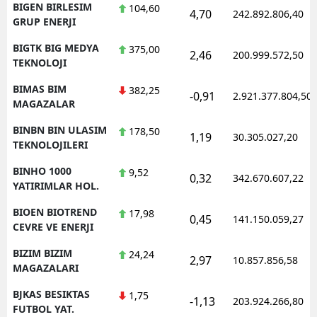
BIGEN BIRLESIM
104,60
4,70
242.892.806,40
GRUP ENERJI
BIGTK BIG MEDYA
375,00
2,46
200.999.572,50
TEKNOLOJI
BIMAS BIM
382,25
-0,91
2.921.377.804,50
MAGAZALAR
BINBN BIN ULASIM
178,50
1,19
30.305.027,20
TEKNOLOJILERI
BINHO 1000
9,52
0,32
342.670.607,22
YATIRIMLAR HOL.
BIOEN BIOTREND
17,98
0,45
141.150.059,27
CEVRE VE ENERJI
BIZIM BIZIM
24,24
2,97
10.857.856,58
MAGAZALARI
BJKAS BESIKTAS
1,75
-1,13
203.924.266,80
FUTBOL YAT.