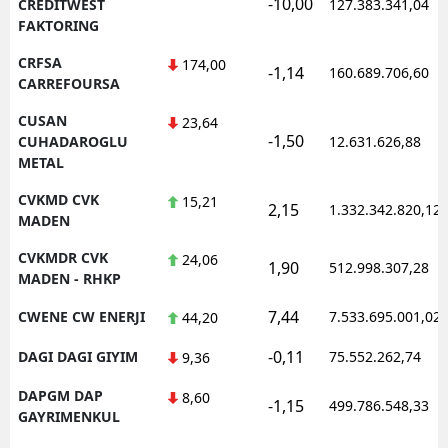
-10,00
CREDITWEST
127.383.341,04
FAKTORING
CRFSA
174,00
-1,14
160.689.706,60
CARREFOURSA
CUSAN
23,64
-1,50
CUHADAROGLU
12.631.626,88
METAL
CVKMD CVK
15,21
2,15
1.332.342.820,12
MADEN
CVKMDR CVK
24,06
1,90
512.998.307,28
MADEN - RHKP
7,44
CWENE CW ENERJI
7.533.695.001,02
44,20
-0,11
DAGI DAGI GIYIM
75.552.262,74
9,36
DAPGM DAP
8,60
-1,15
499.786.548,33
GAYRIMENKUL