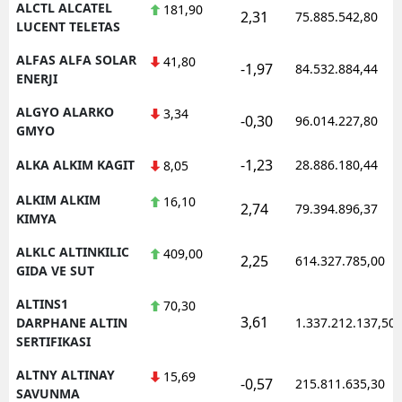
ALCTL ALCATEL
181,90
2,31
75.885.542,80
LUCENT TELETAS
ALFAS ALFA SOLAR
41,80
-1,97
84.532.884,44
ENERJI
ALGYO ALARKO
3,34
-0,30
96.014.227,80
GMYO
-1,23
ALKA ALKIM KAGIT
28.886.180,44
8,05
ALKIM ALKIM
16,10
2,74
79.394.896,37
KIMYA
ALKLC ALTINKILIC
409,00
2,25
614.327.785,00
GIDA VE SUT
ALTINS1
70,30
3,61
DARPHANE ALTIN
1.337.212.137,50
SERTIFIKASI
ALTNY ALTINAY
15,69
-0,57
215.811.635,30
SAVUNMA