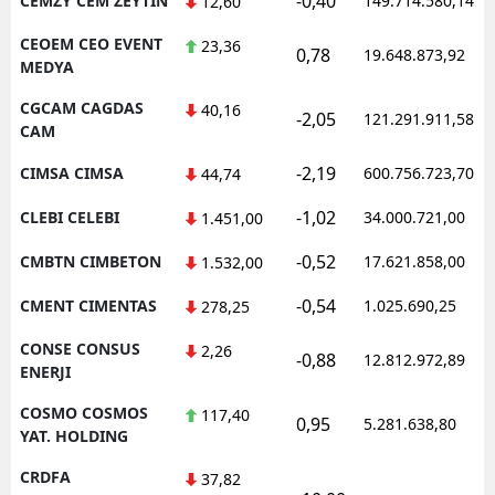
-0,40
CEMZY CEM ZEYTIN
149.714.580,14
12,60
CEOEM CEO EVENT
23,36
0,78
19.648.873,92
MEDYA
CGCAM CAGDAS
40,16
-2,05
121.291.911,58
CAM
-2,19
CIMSA CIMSA
600.756.723,70
44,74
-1,02
CLEBI CELEBI
34.000.721,00
1.451,00
-0,52
CMBTN CIMBETON
17.621.858,00
1.532,00
-0,54
CMENT CIMENTAS
1.025.690,25
278,25
CONSE CONSUS
2,26
-0,88
12.812.972,89
ENERJI
COSMO COSMOS
117,40
0,95
5.281.638,80
YAT. HOLDING
CRDFA
37,82