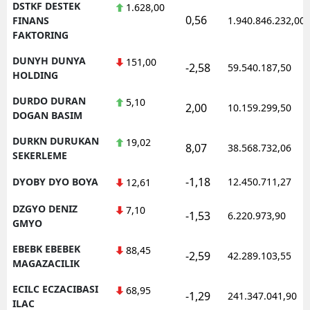
DSTKF DESTEK
1.628,00
0,56
FINANS
1.940.846.232,00
FAKTORING
DUNYH DUNYA
151,00
-2,58
59.540.187,50
HOLDING
DURDO DURAN
5,10
2,00
10.159.299,50
DOGAN BASIM
DURKN DURUKAN
19,02
8,07
38.568.732,06
SEKERLEME
-1,18
DYOBY DYO BOYA
12.450.711,27
12,61
DZGYO DENIZ
7,10
-1,53
6.220.973,90
GMYO
EBEBK EBEBEK
88,45
-2,59
42.289.103,55
MAGAZACILIK
ECILC ECZACIBASI
68,95
-1,29
241.347.041,90
ILAC