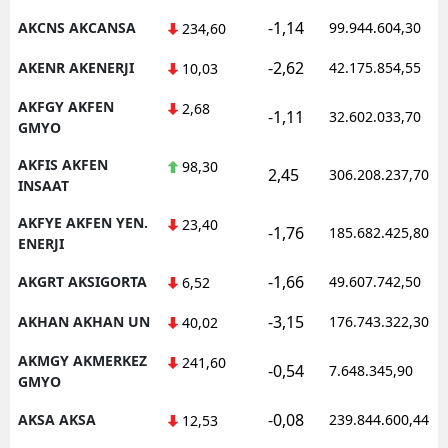
-1,14
AKCNS AKCANSA
99.944.604,30
234,60
-2,62
AKENR AKENERJI
42.175.854,55
10,03
AKFGY AKFEN
2,68
-1,11
32.602.033,70
GMYO
AKFIS AKFEN
98,30
2,45
306.208.237,70
INSAAT
AKFYE AKFEN YEN.
23,40
-1,76
185.682.425,80
ENERJI
-1,66
AKGRT AKSIGORTA
49.607.742,50
6,52
-3,15
AKHAN AKHAN UN
176.743.322,30
40,02
AKMGY AKMERKEZ
241,60
-0,54
7.648.345,90
GMYO
-0,08
AKSA AKSA
239.844.600,44
12,53