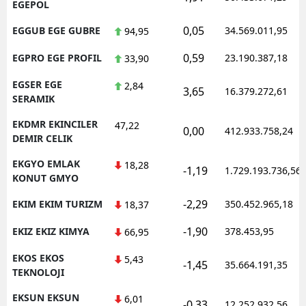
EGEPOL
0,05
EGGUB EGE GUBRE
34.569.011,95
94,95
0,59
EGPRO EGE PROFIL
23.190.387,18
33,90
EGSER EGE
2,84
3,65
16.379.272,61
SERAMIK
EKDMR EKINCILER
47,22
0,00
412.933.758,24
DEMIR CELIK
EKGYO EMLAK
18,28
-1,19
1.729.193.736,56
KONUT GMYO
-2,29
EKIM EKIM TURIZM
350.452.965,18
18,37
-1,90
EKIZ EKIZ KIMYA
378.453,95
66,95
EKOS EKOS
5,43
-1,45
35.664.191,35
TEKNOLOJI
EKSUN EKSUN
6,01
-0,33
12.252.932,56