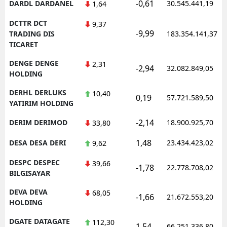
-0,61
DARDL DARDANEL
30.545.441,19
1,64
DCTTR DCT
9,37
-9,99
TRADING DIS
183.354.141,37
TICARET
DENGE DENGE
2,31
-2,94
32.082.849,05
HOLDING
DERHL DERLUKS
10,40
0,19
57.721.589,50
YATIRIM HOLDING
-2,14
DERIM DERIMOD
18.900.925,70
33,80
1,48
DESA DESA DERI
23.434.423,02
9,62
DESPC DESPEC
39,66
-1,78
22.778.708,02
BILGISAYAR
DEVA DEVA
68,05
-1,66
21.672.553,20
HOLDING
DGATE DATAGATE
112,30
1,54
66.251.336,80