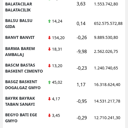
3,63
BALATACILAR
1.553.742,80
BALATACILIK
BALSU BALSU
14,24
0,14
652.575.572,88
GIDA
-0,26
BANVT BANVIT
9.889.530,80
154,20
BARMA BAREM
18,31
-9,98
2.562.026,75
AMBALAJ
BASCM BASTAS
13,20
-0,23
1.240.740,65
BASKENT CIMENTO
BASGZ BASKENT
45,02
1,17
16.318.624,40
DOGALGAZ GMYO
BAYRK BAYRAK
4,17
-0,95
14.531.217,78
TABAN SANAYI
BEGYO BATI EGE
3,45
-0,29
12.710.241,30
GMYO