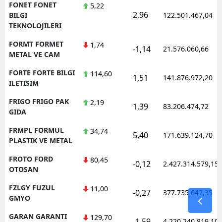
FONET FONET
5,22
2,96
BILGI
122.501.467,04
TEKNOLOJILERI
FORMT FORMET
1,74
-1,14
21.576.060,66
METAL VE CAM
FORTE FORTE BILGI
114,60
1,51
141.876.972,20
ILETISIM
FRIGO FRIGO PAK
2,19
1,39
83.206.474,72
GIDA
FRMPL FORMUL
34,74
5,40
171.639.124,70
PLASTIK VE METAL
FROTO FORD
80,45
-0,12
2.427.314.579,15
OTOSAN
FZLGY FUZUL
11,00
-0,27
377.735.647,35
GMYO
GARAN GARANTI
129,70
-1,59
4.220.240.819,10