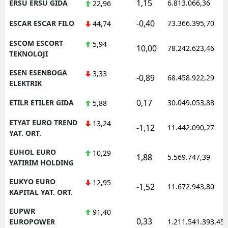
1,15
ERSU ERSU GIDA
6.813.066,36
22,96
-0,40
ESCAR ESCAR FILO
73.366.395,70
44,74
ESCOM ESCORT
5,94
10,00
78.242.623,46
TEKNOLOJI
ESEN ESENBOGA
3,33
-0,89
68.458.922,29
ELEKTRIK
0,17
ETILR ETILER GIDA
30.049.053,88
5,88
ETYAT EURO TREND
13,24
-1,12
11.442.090,27
YAT. ORT.
EUHOL EURO
10,29
1,88
5.569.747,39
YATIRIM HOLDING
EUKYO EURO
12,95
-1,52
11.672.943,80
KAPITAL YAT. ORT.
EUPWR
91,40
0,33
EUROPOWER
1.211.541.393,45