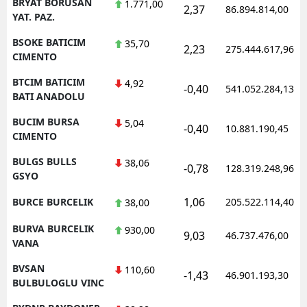
BRYAT BORUSAN
1.771,00
2,37
86.894.814,00
YAT. PAZ.
BSOKE BATICIM
35,70
2,23
275.444.617,96
CIMENTO
BTCIM BATICIM
4,92
-0,40
541.052.284,13
BATI ANADOLU
BUCIM BURSA
5,04
-0,40
10.881.190,45
CIMENTO
BULGS BULLS
38,06
-0,78
128.319.248,96
GSYO
1,06
BURCE BURCELIK
205.522.114,40
38,00
BURVA BURCELIK
930,00
9,03
46.737.476,00
VANA
BVSAN
110,60
-1,43
46.901.193,30
BULBULOGLU VINC