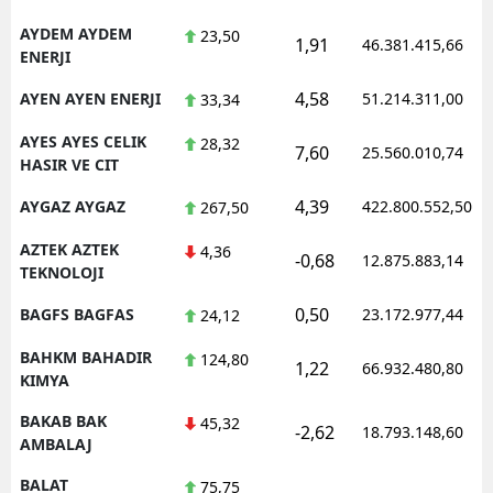
AYDEM AYDEM
23,50
1,91
46.381.415,66
ENERJI
4,58
AYEN AYEN ENERJI
51.214.311,00
33,34
AYES AYES CELIK
28,32
7,60
25.560.010,74
HASIR VE CIT
4,39
AYGAZ AYGAZ
422.800.552,50
267,50
AZTEK AZTEK
4,36
-0,68
12.875.883,14
TEKNOLOJI
0,50
BAGFS BAGFAS
23.172.977,44
24,12
BAHKM BAHADIR
124,80
1,22
66.932.480,80
KIMYA
BAKAB BAK
45,32
-2,62
18.793.148,60
AMBALAJ
BALAT
75,75