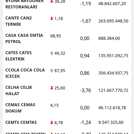
BYDNR BAYDONER
38,28
-1,19
48.842.607,20
RESTORANLARI
CANTE CAN2
1,18
-1,67
263.695.448,50
TERMIK
CASA CASA EMTIA
68,95
0,00
888.384,00
PETROL
CATES CATES
49,32
0,94
135.951.092,75
ELEKTRIK
CCOLA COCA COLA
87,95
0,86
356.434.937,75
ICECEK
CELHA CELIK
25,60
-3,76
121.667.770,72
HALAT
CEMAS CEMAS
4,15
0,00
46.112.618,78
DOKUM
-1,24
CEMTS CEMTAS
9.547.325,60
8,78