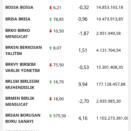
-0,32
BOSSA BOSSA
14.853.163,18
6,21
0,96
BRISA BRISA
10.473.913,85
78,85
BRKO BIRKO
10,50
-1,87
2.951.949,58
MENSUCAT
BRKSN BERKOSAN
8,07
1,51
4.131.704,54
YALITIM
BRKVY BIRIKIM
75,50
-0,53
15.301.408,35
VARLIK YONETIM
BRLSM BIRLESIM
16,70
9,94
177.128.457,88
MUHENDISLIK
BRMEN BIRLIK
18,00
-2,70
2.935.985,30
MENSUCAT
BRSAN BORUSAN
575,50
4,16
1.102.273.361,00
BORU SANAYI