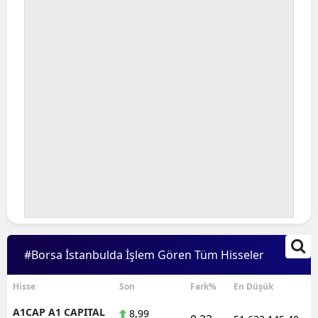
#Borsa İstanbulda İşlem Gören Tüm Hisseler
Hisse
Son
Fark%
En Düşük
A1CAP A1 CAPITAL
8,99