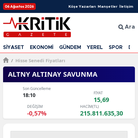
06 Ağustos 2026
Köşe Yazarları
Manşetler
İletişim
Ara
SİYASET
EKONOMİ
GÜNDEM
YEREL
SPOR
DÜ
/
Hisse Senedi Fiyatları
ALTNY ALTINAY SAVUNMA
Son Güncelleme
FİYAT
18:10
15,69
DEĞİŞİM
HACİM(TL)
-0,57%
215.811.635,30