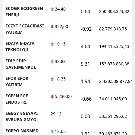
ECOGR ECOGREEN
34,40
0,64
250.303.323,32
ENERJI
ECZYT ECZACIBASI
322,00
-0,92
82.779.318,75
YATIRIM
EDATA E-DATA
19,15
4,64
194.415.325,43
TEKNOLOJI
EDIP EDIP
38,88
5,31
153.878.830,38
GAYRIMENKUL
EFOR EFOR
18,35
1,94
2.420.538.877,84
YATIRIM
EGEEN EGE
5.230,00
-0,66
34.011.945,00
ENDUSTRI
EGEGY EGEYAPI
29,12
0,00
33.361.295,62
AVRUPA GMYO
EGEPO NASMED
18,65
1,91
50.433.671,29