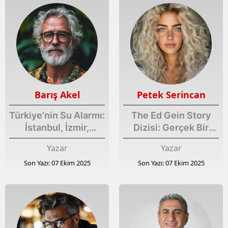
Barış Akel
Petek Serincan
Türkiye’nin Su Alarmı:
The Ed Gein Story
İstanbul, İzmir,
Dizisi: Gerçek Bir
Ankara ve Bursa’da
Kabusun Ekrana
Yazar
Yazar
Su Krizi Derinleşiyor
Taşınışı
Son Yazı: 07 Ekim 2025
Son Yazı: 07 Ekim 2025