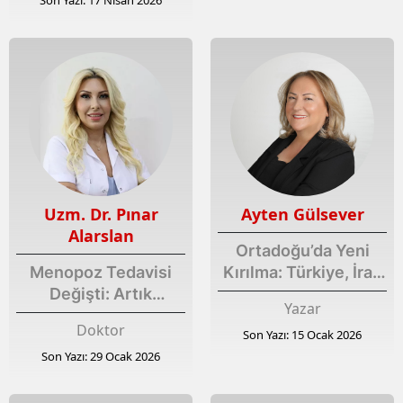
Uzm. Dr. Pınar
Ayten Gülsever
Alarslan
Ortadoğu’da Yeni
Menopoz Tedavisi
Kırılma: Türkiye, İran
Değişti: Artık
ve Sınırları Aşan Bir
Yazar
Korkmuyoruz, Bilimle
Kriz
Doktor
Son Yazı: 15 Ocak 2026
Yönetiyoruz
Son Yazı: 29 Ocak 2026