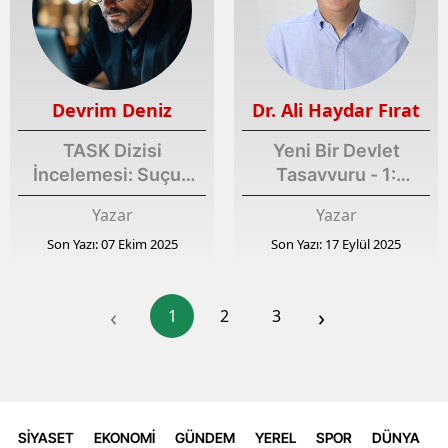
Devrim Deniz
Dr. Ali Haydar Fırat
TASK Dizisi
Yeni Bir Devlet
İncelemesi: Suçun
Tasavvuru - 1:
Gölgesinde Bir
Özeleştiri
Yazar
Yazar
Vicdan Hikayesi
Son Yazı: 07 Ekim 2025
Son Yazı: 17 Eylül 2025
‹
›
1
2
3
SİYASET
EKONOMİ
GÜNDEM
YEREL
SPOR
DÜNYA