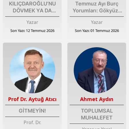
KILIÇDAROĞLU’NU
Temmuz Ayı Burç
DÖVMEK YA DA
Yorumları: Gökyüzü
DÜŞMAN HUKUKUNU
Aşkı, Parayı ve
Yazar
Yazar
BÜYÜTMEK
Kararları Yeniden
Son Yazı: 12 Temmuz 2026
Son Yazı: 01 Temmuz 2026
Yazdırıyor
Prof Dr. Aytuğ Atıcı
Ahmet Aydın
GİTMEYİN!
TOPLUMSAL
MUHALEFET
Prof. Dr.