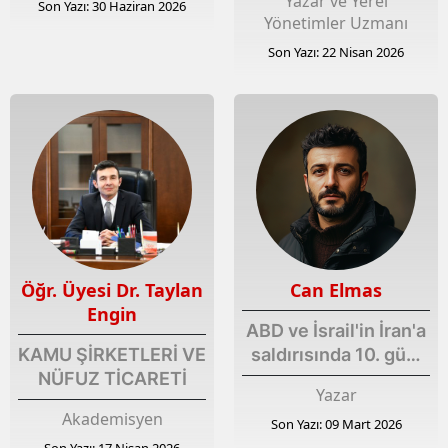
Yazar ve Yerel
Son Yazı: 30 Haziran 2026
Yönetimler Uzmanı
Son Yazı: 22 Nisan 2026
Öğr. Üyesi Dr. Taylan
Can Elmas
Engin
ABD ve İsrail'in İran'a
KAMU ŞİRKETLERİ VE
saldırısında 10. gün:
NÜFUZ TİCARETİ
Füze Savaşının
Yazar
Gölgesinde Yeni Bir
Akademisyen
Son Yazı: 09 Mart 2026
Bölgesel Hesaplaşma
Son Yazı: 17 Nisan 2026