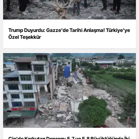
Trump Duyurdu: Gazze'de Tarihi Anlaşma! Türkiye'ye
Özel Teşekkür
Çin'de Korkutan Deprem: 5.7 ve 5.8 Büyüklüğünde İki