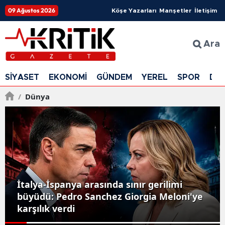
09 Ağustos 2026
Köşe Yazarları
Manşetler
İletişim
Ara
SİYASET
EKONOMİ
GÜNDEM
YEREL
SPOR
DÜ
/
Dünya
İtalya-İspanya arasında sınır gerilimi
büyüdü: Pedro Sanchez Giorgia Meloni'ye
karşılık verdi