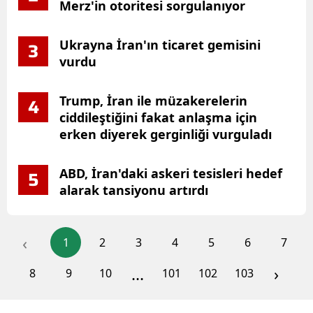
Merz'in otoritesi sorgulanıyor
Ukrayna İran'ın ticaret gemisini
3
vurdu
Trump, İran ile müzakerelerin
4
ciddileştiğini fakat anlaşma için
erken diyerek gerginliği vurguladı
ABD, İran'daki askeri tesisleri hedef
5
alarak tansiyonu artırdı
‹
1
2
3
4
5
6
7
...
›
8
9
10
101
102
103