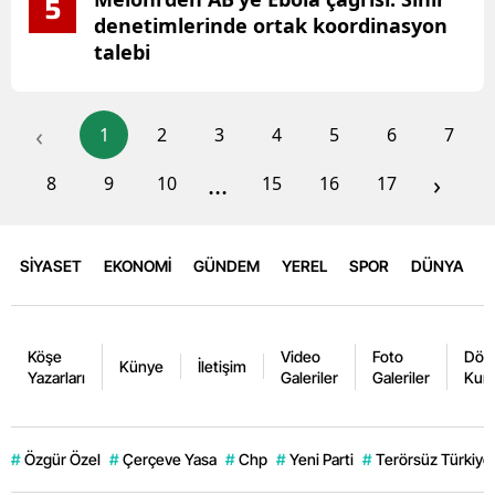
5
denetimlerinde ortak koordinasyon
talebi
‹
1
2
3
4
5
6
7
...
›
8
9
10
15
16
17
SİYASET
EKONOMİ
GÜNDEM
YEREL
SPOR
DÜNYA
Köşe
Video
Foto
Dövi
Künye
İletişim
Yazarları
Galeriler
Galeriler
Kurl
#
Özgür Özel
#
Çerçeve Yasa
#
Chp
#
Yeni Parti
#
Terörsüz Türkiye