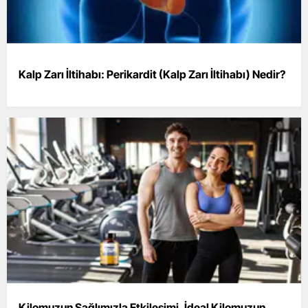
Kalp Zarı İltihabı: Perikardit (Kalp Zarı İltihabı) Nedir?
Kilomuzun Sağlımızla Etkileşimi, İdeal Kilomuzun