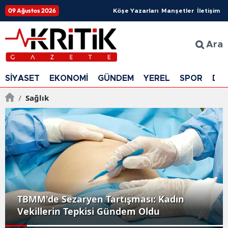
09 Ağustos 2026
Köşe Yazarları
Manşetler
İletişim
Ara
SİYASET
EKONOMİ
GÜNDEM
YEREL
SPOR
DÜ
/
Sağlık
TBMM'de Sezaryen Tartışması: Kadın
Vekillerin Tepkisi Gündem Oldu