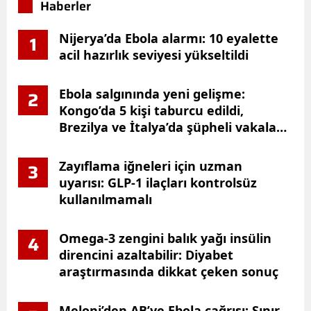
Haberler
Nijerya’da Ebola alarmı: 10 eyalette
1
acil hazırlık seviyesi yükseltildi
Ebola salgınında yeni gelişme:
2
Kongo’da 5 kişi taburcu edildi,
Brezilya ve İtalya’da şüpheli vakalar
inceleniyor
Zayıflama iğneleri için uzman
3
uyarısı: GLP-1 ilaçları kontrolsüz
kullanılmamalı
Omega-3 zengini balık yağı insülin
4
direncini azaltabilir: Diyabet
araştırmasında dikkat çeken sonuç
Meloni’den AB’ye Ebola çağrısı: Sınır