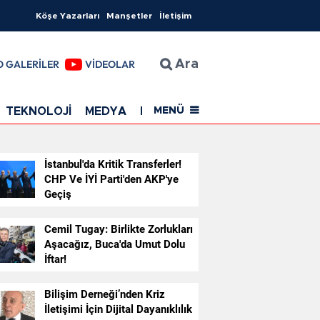
Köşe Yazarları
Manşetler
İletişim
O GALERİLER
VİDEOLAR
Ara
TEKNOLOJİ
MEDYA
EĞİTİM
SAĞLIK
Resmi Rekla
MENÜ
İstanbul'da Kritik Transferler!
CHP Ve İYİ Parti'den AKP'ye
Geçiş
Cemil Tugay: Birlikte Zorlukları
Aşacağız, Buca'da Umut Dolu
İftar!
Bilişim Derneği’nden Kriz
İletişimi İçin Dijital Dayanıklılık