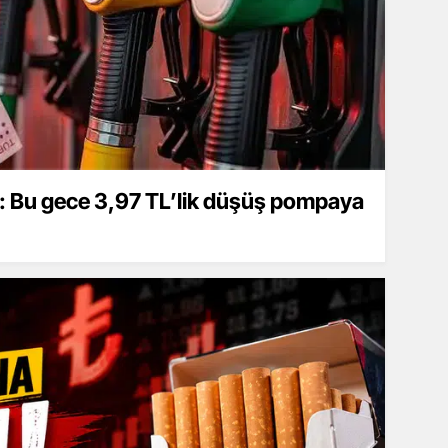
a: Bu gece 3,97 TL’lik düşüş pompaya