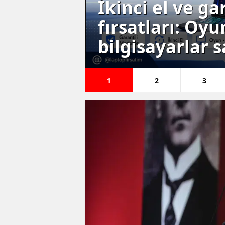
p
Büyükkınacı Er
ple
açıldı, sağlık 
kutladı
1
2
3