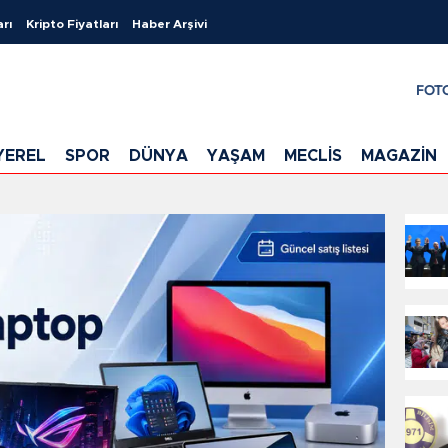
arı
Kripto Fiyatları
Haber Arşivi
FOT
YEREL
SPOR
DÜNYA
YAŞAM
MECLİS
MAGAZİN
 Dr. Melek