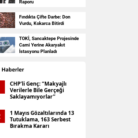
26 Berat Kandili İmsak Va
Raporu
tanbul, Ankara, İzmir İl İl
Fındıkta Çifte Darbe: Don
Vurdu, Kokarca Bitirdi
atleri ve İbadet Rehberi!
TOKİ, Sancaktepe Projesinde
Cami Yerine Akaryakıt
İstasyonu Planladı
Haberler
CHP’li Genç: “Makyajlı
Verilerle Bile Gerçeği
Saklayamıyorlar”
1 Mayıs Gözaltılarında 13
2
Tutuklama, 163 Serbest
Bırakma Kararı