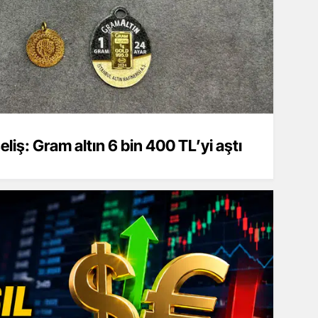
eliş: Gram altın 6 bin 400 TL’yi aştı