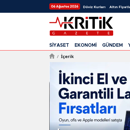
06 Ağustos 2026
Döviz Kurları
Altın Fiyatl
SİYASET
EKONOMİ
GÜNDEM
/
İçerik
Antalya'da Op.