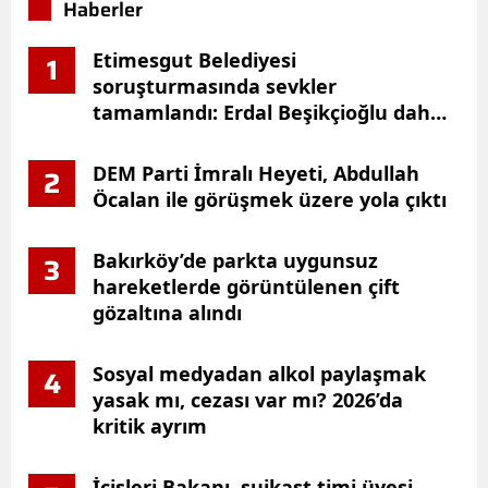
Haberler
Etimesgut Belediyesi
1
soruşturmasında sevkler
tamamlandı: Erdal Beşikçioğlu dahil
44 kişiye tutuklama talebi
DEM Parti İmralı Heyeti, Abdullah
2
Öcalan ile görüşmek üzere yola çıktı
Bakırköy’de parkta uygunsuz
3
hareketlerde görüntülenen çift
gözaltına alındı
Sosyal medyadan alkol paylaşmak
4
yasak mı, cezası var mı? 2026’da
kritik ayrım
İçişleri Bakanı, suikast timi üyesi