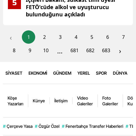
5
FETÖ'cüde alkol ve uyuşturucu
bulunduğunu açıkladı
‹
1
2
3
4
5
6
7
...
›
8
9
10
681
682
683
SİYASET
EKONOMİ
GÜNDEM
YEREL
SPOR
DÜNYA
Köşe
Video
Foto
Dövi
Künye
İletişim
Yazarları
Galeriler
Galeriler
Kurl
#
Çerçeve Yasa
#
Özgür Özel
#
Fenerbahçe Transfer Haberleri
#
Tb