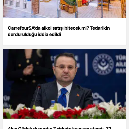
CarrefourSA’da alkol satışı bitecek mi? Tedarikin
durdurulduğu iddia edildi
Akın Gürlek duyurdu: 7 şirkete kayyum atandı, 72