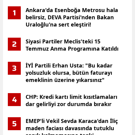
Ankara'da Esenboğa Metrosu hala
1
belirsiz, DEVA Partisi'nden Bakan
Uraloğlu'na sert eleştiri!
Siyasi Partiler Meclis'teki 15
2
Temmuz Anma Programına Katıldı
İYİ Partili Erhan Usta: "Bu kadar
3
yolsuzluk olursa, bütün faturayı
emeklinin üzerine yıkarsınız"
CHP: Kredi kartı limit kısıtlamaları
4
dar gelirliyi zor durumda bırakır
EMEP'li Vekil Sevda Karaca'dan İliç
5
maden faciası davasında tutuklu