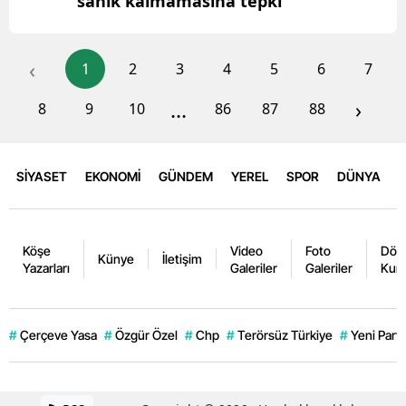
sanık kalmamasına tepki
‹
1
2
3
4
5
6
7
...
›
8
9
10
86
87
88
SİYASET
EKONOMİ
GÜNDEM
YEREL
SPOR
DÜNYA
Köşe
Video
Foto
Dövi
Künye
İletişim
Yazarları
Galeriler
Galeriler
Kurl
#
Çerçeve Yasa
#
Özgür Özel
#
Chp
#
Terörsüz Türkiye
#
Yeni Parti