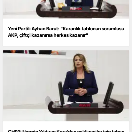
Yeni Partili Ayhan Barut: "Karanlık tablonun sorumlusu
AKP, çiftçi kazanırsa herkes kazanır"
CHP’li Nermin Yıldırım Kara’dan nakliyeciler için taban