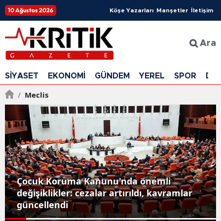
10 Ağustos 2026
Köşe Yazarları
Manşetler
İletişim
Ara
SİYASET
EKONOMİ
GÜNDEM
YEREL
SPOR
DÜ
/
Meclis
Çocuk Koruma Kanunu'nda önemli
değişiklikler: cezalar artırıldı, kavramlar
güncellendi