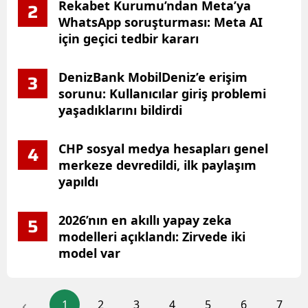
Rekabet Kurumu’ndan Meta’ya
2
WhatsApp soruşturması: Meta AI
için geçici tedbir kararı
DenizBank MobilDeniz’e erişim
3
sorunu: Kullanıcılar giriş problemi
yaşadıklarını bildirdi
CHP sosyal medya hesapları genel
4
merkeze devredildi, ilk paylaşım
yapıldı
2026’nın en akıllı yapay zeka
5
modelleri açıklandı: Zirvede iki
model var
‹
1
2
3
4
5
6
7