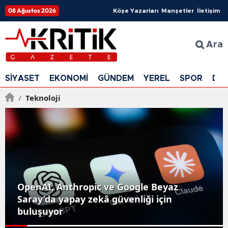
08 Ağustos 2026
Köşe Yazarları
Manşetler
İletişim
Ara
SİYASET
EKONOMİ
GÜNDEM
YEREL
SPOR
DÜ
/
Teknoloji
OpenAI, Anthropic ve Google Beyaz
Saray’da yapay zekâ güvenliği için
buluşuyor