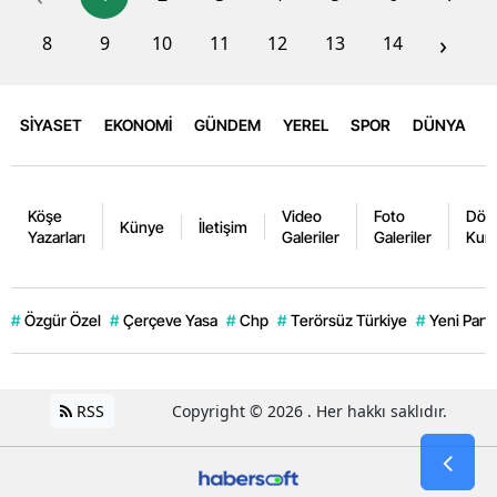
›
8
9
10
11
12
13
14
SİYASET
EKONOMİ
GÜNDEM
YEREL
SPOR
DÜNYA
Köşe
Video
Foto
Dövi
Künye
İletişim
Yazarları
Galeriler
Galeriler
Kurl
#
Özgür Özel
#
Çerçeve Yasa
#
Chp
#
Terörsüz Türkiye
#
Yeni Parti
RSS
Copyright © 2026 . Her hakkı saklıdır.