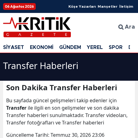
06 Ağustos 2026
Köşe Yazarları
Manşetler
İletişim
Ara
SİYASET
EKONOMİ
GÜNDEM
YEREL
SPOR
DÜ
Transfer Haberleri
Son Dakika Transfer Haberleri
Bu sayfada güncel gelişmeleri takip edenler için
Transfer
ile ilgili en son gelişmeler ve son dakika
Transfer haberleri sunulmaktadır. Transfer videoları,
Transfer fotoğrafları ve Transfer haberleri
Güncelleme Tarihi:
Temmuz 30, 2026 23:06