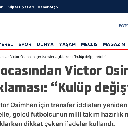
arı
Kripto Fiyatları
Haber Arşivi
FOT
YEREL
SPOR
DÜNYA
YAŞAM
MECLİS
MAGAZİN
ından Victor Osimhen için transfer açıklaması: “Kulüp değiştirebilir”
hocasından Victor Osi
klaması: “Kulüp değişt
ctor Osimhen için transfer iddiaları yenide
lle, golcü futbolcunun milli takım hazırlı
klarken dikkat çeken ifadeler kullandı.