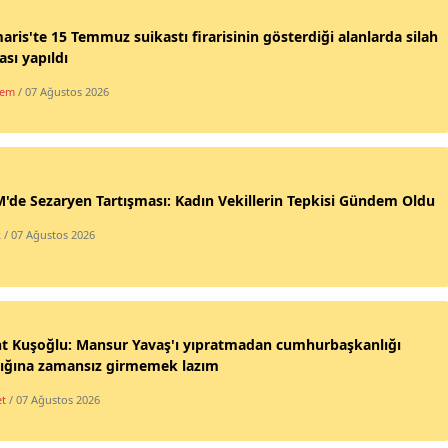
ris'te 15 Temmuz suikastı firarisinin gösterdiği alanlarda silah
sı yapıldı
dem
/ 07 Ağustos 2026
de Sezaryen Tartışması: Kadın Vekillerin Tepkisi Gündem Oldu
k
/ 07 Ağustos 2026
nt Kuşoğlu: Mansur Yavaş'ı yıpratmadan cumhurbaşkanlığı
lığına zamansız girmemek lazım
et
/ 07 Ağustos 2026