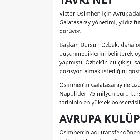
Victor Osimhen için Avrupa’da
Galatasaray yönetimi, yıldız f
görüyor.
Başkan Dursun Özbek, daha ön
düşünmediklerini belirterek o
yapmıştı. Özbek’in bu çıkışı, s
pozisyon almak istediğini göst
Osimhen’in Galatasaray ile uzun
Napoli’den 75 milyon euro karş
tarihinin en yüksek bonservisli
AVRUPA KULÜP
Osimhen’in adı transfer dönem