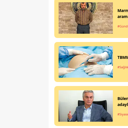
Marma
arama
#Gün
TBMM'
#Sağlı
Büle
aday
#Siyas