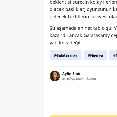
beklentisi sürecin kolay ilerl
olacak başlıklar; oyuncunun ke
gelecek tekliflerin seviyesi ola
Şu aşamada en net tablo şu: Vi
kazandı, ancak Galatasaray ce
yapılmış değil.
#Galatasaray
#Nijerya
#
Aylin Emir
aylin@gazetekritik.com