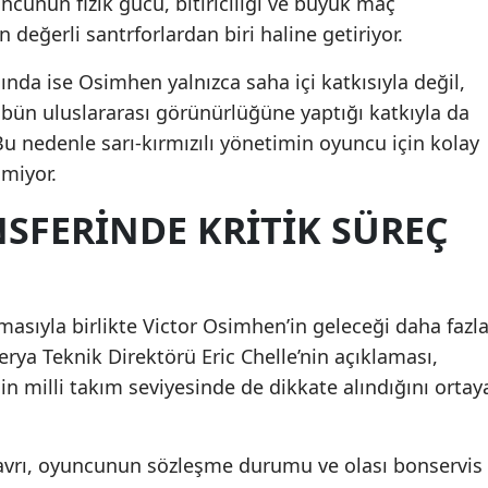
uncunun fizik gücü, bitiriciliği ve büyük maç
değerli santrforlardan biri haline getiriyor.
ında ise Osimhen yalnızca saha içi katkısıyla değil,
übün uluslararası görünürlüğüne yaptığı katkıyla da
u nedenle sarı-kırmızılı yönetimin oyuncu için kolay
miyor.
SFERINDE KRITIK SÜREÇ
asıyla birlikte Victor Osimhen’in geleceği daha fazl
jerya Teknik Direktörü Eric Chelle’nin açıklaması,
 milli takım seviyesinde de dikkate alındığını ortay
avrı, oyuncunun sözleşme durumu ve olası bonservis