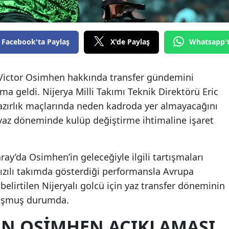
Facebook'ta Paylaş
X'de Paylaş
Whatsapp'
zı Victor Osimhen hakkında transfer gündemini
ma geldi. Nijerya Milli Takımı Teknik Direktörü Eric
azırlık maçlarında neden kadroda yer almayacağını
 yaz döneminde kulüp değiştirme ihtimaline işaret
ray’da Osimhen’in geleceğiyle ilgili tartışmaları
mızılı takımda gösterdiği performansla Avrupa
elirtilen Nijeryalı golcü için yaz transfer döneminin
oluşmuş durumda.
DEN OSIMHEN AÇIKLAMASI