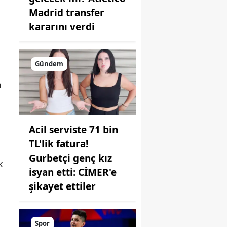
Madrid transfer
kararını verdi
Gündem
m
Acil serviste 71 bin
TL'lik fatura!
Gurbetçi genç kız
k
isyan etti: CİMER'e
şikayet ettiler
Spor