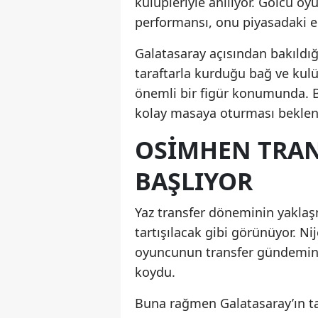
kulüpleriyle anılıyor. Golcü oy
performansı, onu piyasadaki en 
Galatasaray açısından bakıldığ
taraftarla kurduğu bağ ve kul
önemli bir figür konumunda. B
kolay masaya oturması beklen
OSIMHEN TRAN
BAŞLIYOR
Yaz transfer döneminin yaklaşm
tartışılacak gibi görünüyor. Ni
oyuncunun transfer gündeminin
koydu.
Buna rağmen Galatasaray’ın t