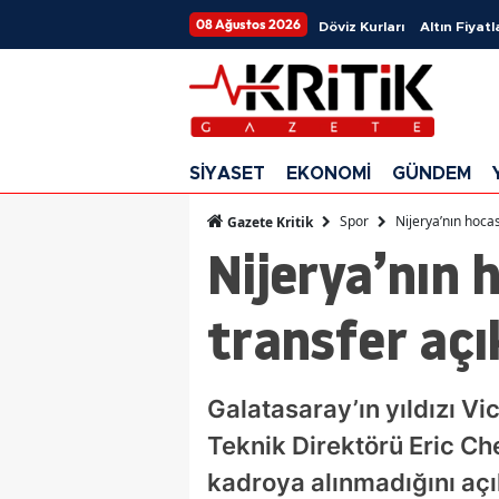
08 Ağustos 2026
Döviz Kurları
Altın Fiyatl
SİYASET
EKONOMİ
GÜNDEM
Spor
Nijerya’nın hocas
Gazete Kritik
Nijerya’nın 
transfer açı
Galatasaray’ın yıldızı Vi
Teknik Direktörü Eric Che
kadroya alınmadığını açı