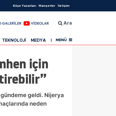
Köşe Yazarları
Manşetler
İletişim
O GALERİLER
VİDEOLAR
Ara
TEKNOLOJİ
MEDYA
EĞİTİM
SAĞLIK
Resmi Rekla
MENÜ
mhen için
irebilir”
n gündeme geldi. Nijerya
k maçlarında neden