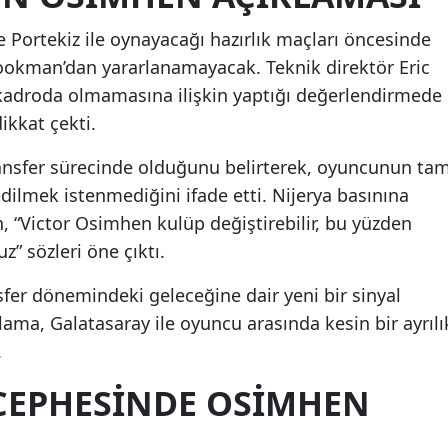
e Portekiz ile oynayacağı hazırlık maçları öncesinde
okman’dan yararlanamayacak. Teknik direktör Eric
kadroda olmamasına ilişkin yaptığı değerlendirmede
kkat çekti.
transfer sürecinde olduğunu belirterek, oyuncunun ta
dilmek istenmediğini ifade etti. Nijerya basınına
, “Victor Osimhen kulüp değiştirebilir, bu yüzden
z” sözleri öne çıktı.
sfer dönemindeki geleceğine dair yeni bir sinyal
ama, Galatasaray ile oyuncu arasında kesin bir ayrılı
.
CEPHESINDE OSIMHEN