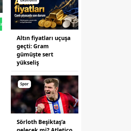
Ekonomi
tan Gönder
Altın fiyatları uçuşa
geçti: Gram
gümüşte sert
yükseliş
Spor
Sörloth Beşiktaş’a
gelecek mi? Atletico