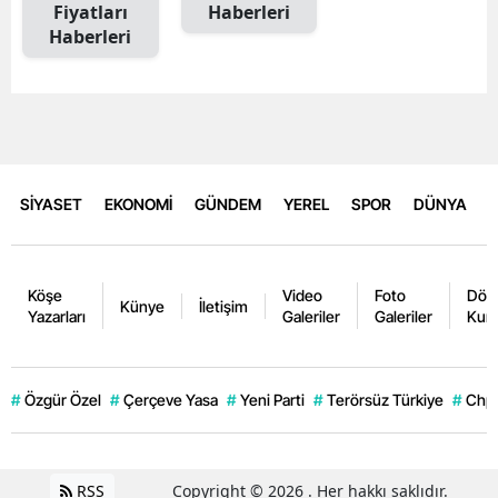
Fiyatları
Haberleri
Haberleri
SİYASET
EKONOMİ
GÜNDEM
YEREL
SPOR
DÜNYA
Köşe
Video
Foto
Dövi
Künye
İletişim
Yazarları
Galeriler
Galeriler
Kurl
#
Özgür Özel
#
Çerçeve Yasa
#
Yeni Parti
#
Terörsüz Türkiye
#
Chp
RSS
Copyright © 2026 . Her hakkı saklıdır.