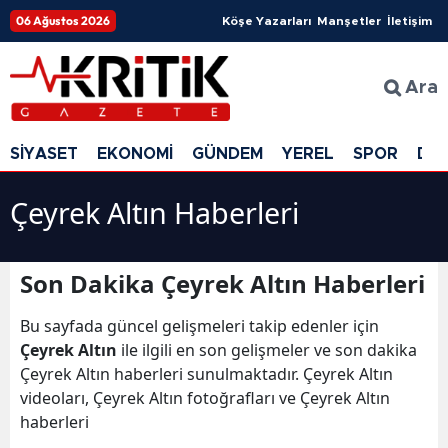
06 Ağustos 2026
Köşe Yazarları
Manşetler
İletişim
Ara
SİYASET
EKONOMİ
GÜNDEM
YEREL
SPOR
DÜ
Çeyrek Altın Haberleri
Son Dakika Çeyrek Altın Haberleri
Bu sayfada güncel gelişmeleri takip edenler için
Çeyrek Altın
ile ilgili en son gelişmeler ve son dakika
Çeyrek Altın haberleri sunulmaktadır. Çeyrek Altın
videoları, Çeyrek Altın fotoğrafları ve Çeyrek Altın
haberleri