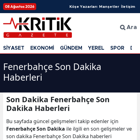
08 Ağustos 2026
Köşe Yazarları
Manşetler
İletişim
Ara
SİYASET
EKONOMİ
GÜNDEM
YEREL
SPOR
DÜ
Fenerbahçe Son Dakika
Haberleri
Son Dakika Fenerbahçe Son
Dakika Haberleri
Bu sayfada güncel gelişmeleri takip edenler için
Fenerbahçe Son Dakika
ile ilgili en son gelişmeler ve
son dakika Fenerbahçe Son Dakika haberleri