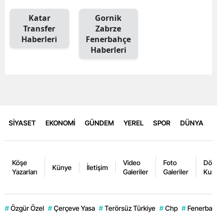
Katar
Gornik
Transfer
Zabrze
Haberleri
Fenerbahçe
Haberleri
SİYASET
EKONOMİ
GÜNDEM
YEREL
SPOR
DÜNYA
Köşe
Video
Foto
Dövi
Künye
İletişim
Yazarları
Galeriler
Galeriler
Kurl
#
Özgür Özel
#
Çerçeve Yasa
#
Terörsüz Türkiye
#
Chp
#
Fenerbahç