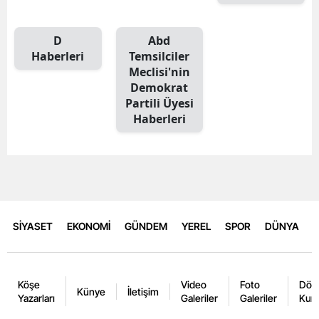
D
Abd
Haberleri
Temsilciler
Meclisi'nin
Demokrat
Partili Üyesi
Haberleri
SİYASET
EKONOMİ
GÜNDEM
YEREL
SPOR
DÜNYA
Köşe
Video
Foto
Dövi
Künye
İletişim
Yazarları
Galeriler
Galeriler
Kurl