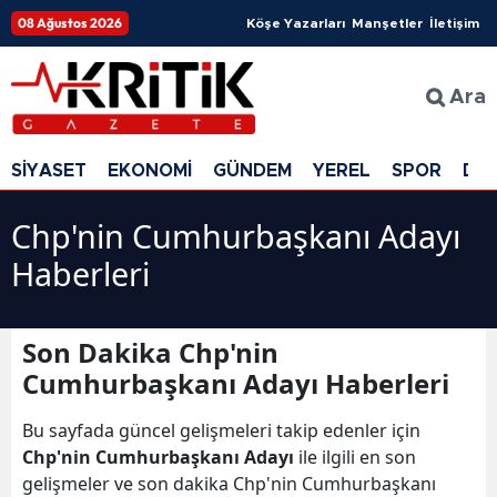
08 Ağustos 2026
Köşe Yazarları
Manşetler
İletişim
Ara
SİYASET
EKONOMİ
GÜNDEM
YEREL
SPOR
DÜ
Chp'nin Cumhurbaşkanı Adayı
Haberleri
Son Dakika Chp'nin
Cumhurbaşkanı Adayı Haberleri
Bu sayfada güncel gelişmeleri takip edenler için
Chp'nin Cumhurbaşkanı Adayı
ile ilgili en son
gelişmeler ve son dakika Chp'nin Cumhurbaşkanı