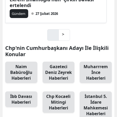
ertelendi
Gündem
27 Şubat 2026
>
Chp'nin Cumhurbaşkanı Adayı İle İlişkili
Konular
Naim
Gazeteci
Muharrrem
Babüroğlu
Deniz Zeyrek
İnce
Haberleri
Haberleri
Haberleri
İbb Davası
Chp Kocaeli
İstanbul 5.
Haberleri
Mitingi
İdare
Haberleri
Mahkemesi
Haberleri