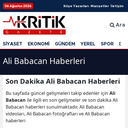
06 Ağustos 2026
Köşe Yazarları
Manşetler
İletişim
Ara
SİYASET
EKONOMİ
GÜNDEM
YEREL
SPOR
DÜ
Ali Babacan Haberleri
Son Dakika Ali Babacan Haberleri
Bu sayfada güncel gelişmeleri takip edenler için
Ali
Babacan
ile ilgili en son gelişmeler ve son dakika Ali
Babacan haberleri sunulmaktadır. Ali Babacan
videoları, Ali Babacan fotoğrafları ve Ali Babacan
haberleri