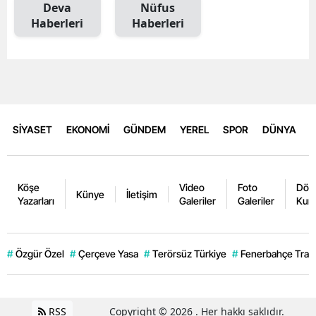
Deva
Nüfus
Haberleri
Haberleri
SİYASET
EKONOMİ
GÜNDEM
YEREL
SPOR
DÜNYA
Köşe
Video
Foto
Dövi
Künye
İletişim
Yazarları
Galeriler
Galeriler
Kurl
#
Özgür Özel
#
Çerçeve Yasa
#
Terörsüz Türkiye
#
Fenerbahçe Trans
RSS
Copyright © 2026 . Her hakkı saklıdır.