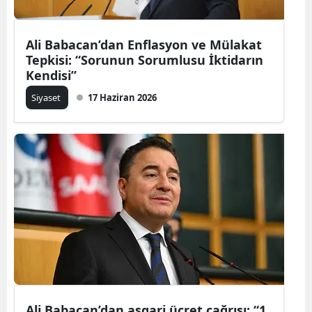
Ali Babacan’dan Enflasyon ve Mülakat
Tepkisi: “Sorunun Sorumlusu İktidarın
Kendisi”
Siyaset
17 Haziran 2026
Ali Babacan’dan asgari ücret çağrısı: “1