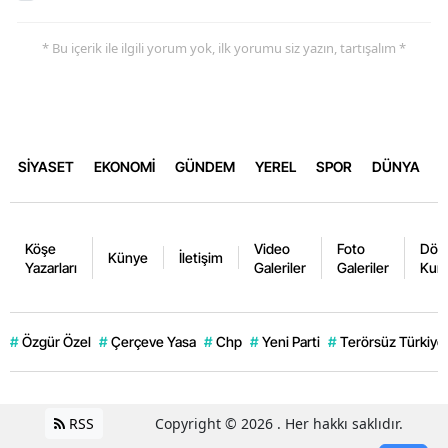
* Bu içerik ile ilgili yorum yok, ilk yorumu siz yazın, tartışalım *
SİYASET
EKONOMİ
GÜNDEM
YEREL
SPOR
DÜNYA
Köşe
Video
Foto
Dövi
Künye
İletişim
Yazarları
Galeriler
Galeriler
Kurl
#
Özgür Özel
#
Çerçeve Yasa
#
Chp
#
Yeni Parti
#
Terörsüz Türkiye
RSS
Copyright © 2026 . Her hakkı saklıdır.