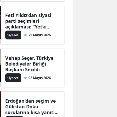
Feti Yıldız’dan siyasi
parti seçimleri
açıklaması: “Yetki
seçim maddesine
Siyaset
25 Mayıs 2026
kadar”
Vahap Seçer, Türkiye
Belediyeler Birliği
Başkanı Seçildi
Siyaset
02 Mayıs 2026
Erdoğan’dan seçim ve
Gülistan Doku
sorularına kısa yanıt: