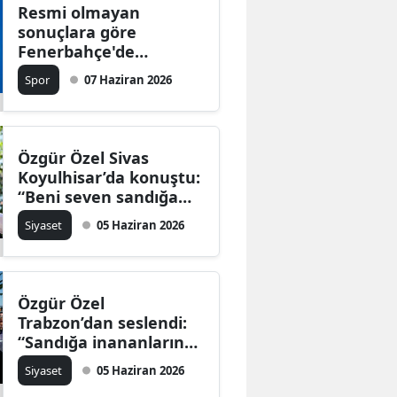
Resmi olmayan
sonuçlara göre
Fenerbahçe'de
başkanlık seçimini Aziz
Spor
07 Haziran 2026
Yıldırım kazandı
Özgür Özel Sivas
Koyulhisar’da konuştu:
“Beni seven sandığa
koşsun”
Siyaset
05 Haziran 2026
Özgür Özel
Trabzon’dan seslendi:
“Sandığa inananların
tek güvencesi halktır”
Siyaset
05 Haziran 2026