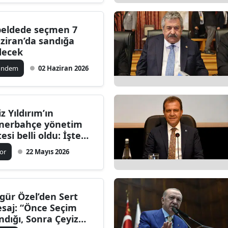
beldede seçmen 7
ziran’da sandığa
decek
ündem
02 Haziran 2026
iz Yıldırım’ın
nerbahçe yönetim
tesi belli oldu: İşte
ni ekipte yer alan
or
22 Mayıs 2026
imler
gür Özel’den Sert
saj: “Önce Seçim
ndığı, Sonra Çeyiz