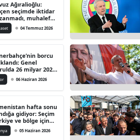
vuz Ağıralioğlu:
çen seçimde iktidar
zanmadı, muhalefet
ybetti!
yaset
04 Temmuz 2026
nerbahçe’nin borcu
ıklandı: Genel
rulda 26 milyar 202
lyon TL duyuruldu
or
06 Haziran 2026
menistan hafta sonu
ndığa gidiyor: Seçim
rkiye ve bölge için
itik önem taşıyor
ünya
05 Haziran 2026