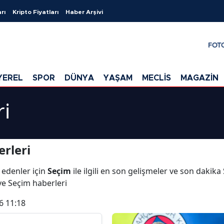
rı
Kripto Fiyatları
Haber Arşivi
FOT
YEREL
SPOR
DÜNYA
YAŞAM
MECLİS
MAGAZİN
ri
rleri
 edenler için
Seçim
ile ilgili en son gelişmeler ve son dakik
 ve Seçim haberleri
6 11:18