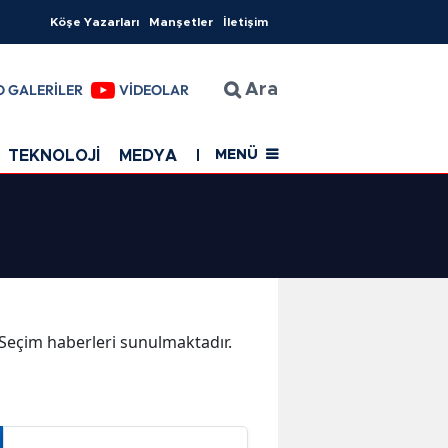
Köşe Yazarları
Manşetler
İletişim
O GALERİLER
VİDEOLAR
Ara
TEKNOLOJİ
MEDYA
EĞİTİM
SAĞLIK
Resmi Rekla
MENÜ
a Seçim haberleri sunulmaktadır.