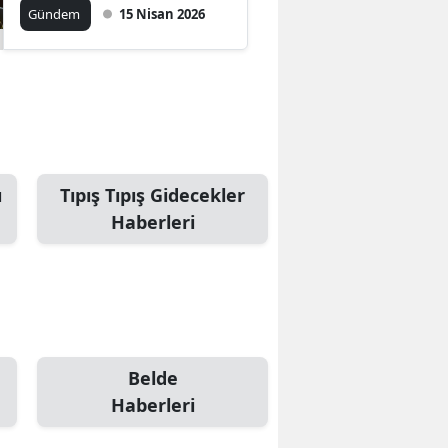
“Zamanında”, “Yargı
Gündem
15 Nisan 2026
işliyor”
ı
Tıpış Tıpış Gidecekler
Haberleri
Belde
Haberleri