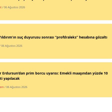
et
/ 06 Ağustos 2026
Yıldırım’ın suç duyurusu sonrası “profdraleks” hesabına gözaltı
/ 06 Ağustos 2026
 Erdursun’dan prim borcu uyarısı: Emekli maaşından yüzde 10
ti yapılacak
dem
/ 06 Ağustos 2026