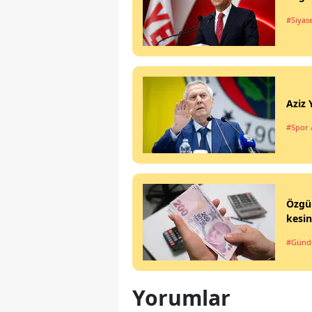
#Siyas
Aziz 
#Spor
Özgür
kesin
#Gün
Yorumlar