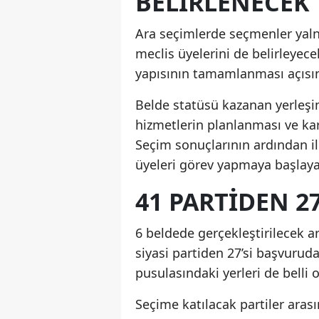
BELIRLENECEK
Ara seçimlerde seçmenler yaln
meclis üyelerini de belirleyec
yapısının tamamlanması açısınd
Belde statüsü kazanan yerleşi
hizmetlerin planlanması ve kar
Seçim sonuçlarının ardından il
üyeleri görev yapmaya başlay
41 PARTIDEN 2
6 beldede gerçekleştirilecek ar
siyasi partiden 27’si başvurud
pusulasındaki yerleri de belli 
Seçime katılacak partiler arasın