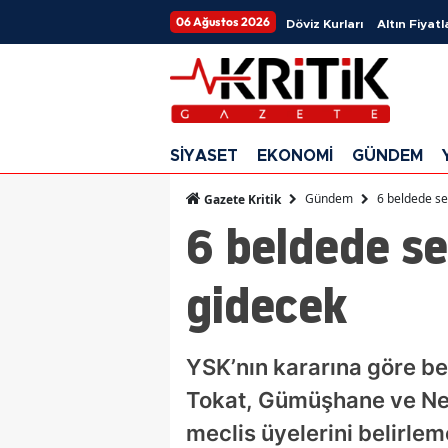
06 Ağustos 2026
Döviz Kurları
Altın Fiyatl
SİYASET
EKONOMİ
GÜNDEM
Gündem
6 beldede s
Gazete Kritik
6 beldede s
gidecek
YSK’nın kararına göre be
Tokat, Gümüşhane ve Nev
meclis üyelerini belirle