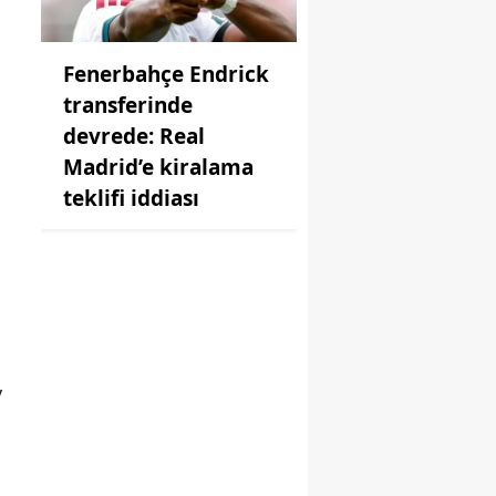
Fenerbahçe Endrick
transferinde
devrede: Real
Madrid’e kiralama
teklifi iddiası
y