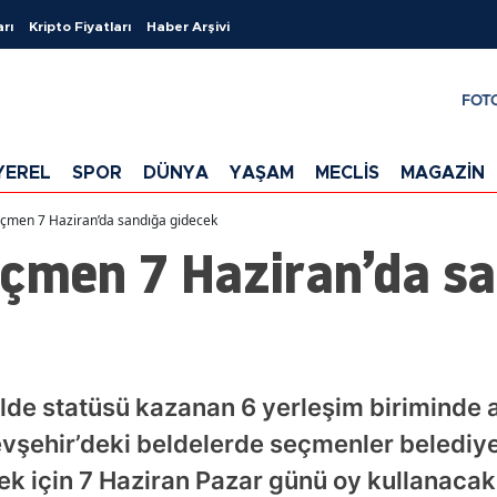
arı
Kripto Fiyatları
Haber Arşivi
FOT
YEREL
SPOR
DÜNYA
YAŞAM
MECLİS
MAGAZİN
eçmen 7 Haziran’da sandığa gidecek
eçmen 7 Haziran’da s
lde statüsü kazanan 6 yerleşim biriminde 
şehir’deki beldelerde seçmenler belediye
mek için 7 Haziran Pazar günü oy kullanacak