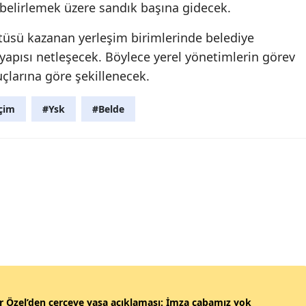
 belirlemek üzere sandık başına gidecek.
üsü kazanan yerleşim birimlerinde belediye
 yapısı netleşecek. Böylece yerel yönetimlerin görev
çlarına göre şekillenecek.
çim
#Ysk
#Belde
 Özel’den çerçeve yasa açıklaması: İmza çabamız yok