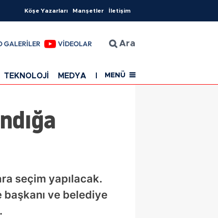
Köşe Yazarları
Manşetler
İletişim
O GALERİLER
VİDEOLAR
Ara
TEKNOLOJİ
MEDYA
EĞİTİM
SAĞLIK
Resmi Rekla
MENÜ
andığa
ara seçim yapılacak.
 başkanı ve belediye
.