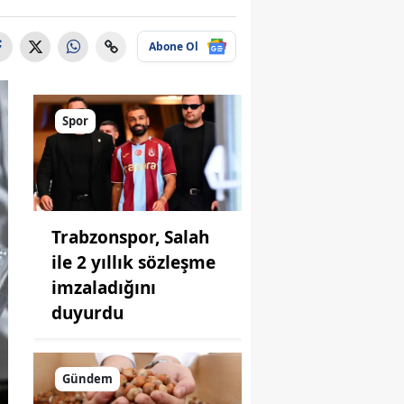
Abone Ol
Spor
Trabzonspor, Salah
ile 2 yıllık sözleşme
imzaladığını
duyurdu
Gündem