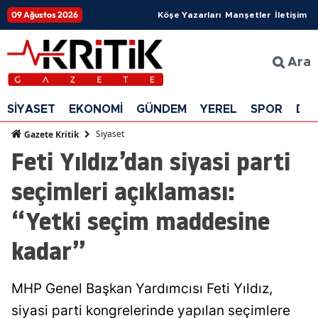
09 Ağustos 2026
Köşe Yazarları
Manşetler
İletişim
Ara
SİYASET
EKONOMİ
GÜNDEM
YEREL
SPOR
DÜ
Siyaset
Gazete Kritik
Feti Yıldız’dan siyasi parti
seçimleri açıklaması:
“Yetki seçim maddesine
kadar”
MHP Genel Başkan Yardımcısı Feti Yıldız,
siyasi parti kongrelerinde yapılan seçimlere