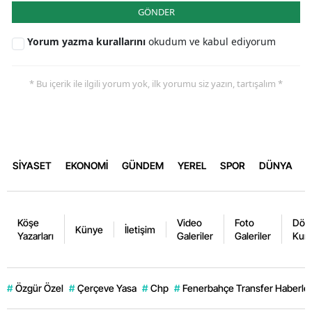
GÖNDER
Yorum yazma kurallarını
okudum ve kabul ediyorum
* Bu içerik ile ilgili yorum yok, ilk yorumu siz yazın, tartışalım *
SİYASET
EKONOMİ
GÜNDEM
YEREL
SPOR
DÜNYA
Köşe
Video
Foto
Dövi
Künye
İletişim
Yazarları
Galeriler
Galeriler
Kurl
#
Özgür Özel
#
Çerçeve Yasa
#
Chp
#
Fenerbahçe Transfer Haberler