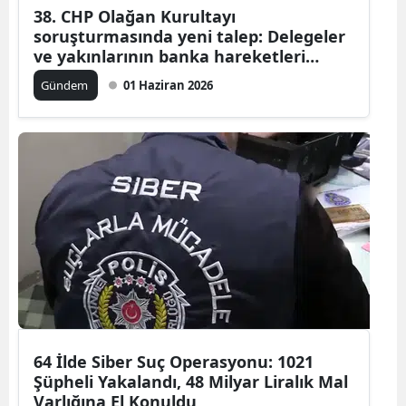
38. CHP Olağan Kurultayı
soruşturmasında yeni talep: Delegeler
ve yakınlarının banka hareketleri
incelenecek
Gündem
01 Haziran 2026
64 İlde Siber Suç Operasyonu: 1021
Şüpheli Yakalandı, 48 Milyar Liralık Mal
Varlığına El Konuldu