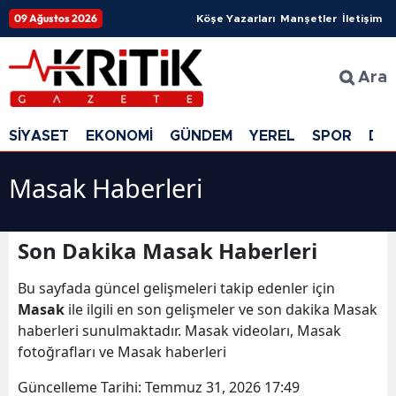
09 Ağustos 2026
Köşe Yazarları
Manşetler
İletişim
Ara
SİYASET
EKONOMİ
GÜNDEM
YEREL
SPOR
DÜ
Masak Haberleri
Son Dakika Masak Haberleri
Bu sayfada güncel gelişmeleri takip edenler için
Masak
ile ilgili en son gelişmeler ve son dakika Masak
haberleri sunulmaktadır. Masak videoları, Masak
fotoğrafları ve Masak haberleri
Güncelleme Tarihi:
Temmuz 31, 2026 17:49