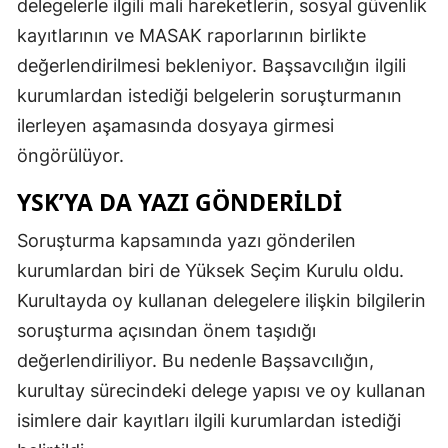
delegelerle ilgili mali hareketlerin, sosyal güvenlik
kayıtlarının ve MASAK raporlarının birlikte
değerlendirilmesi bekleniyor. Başsavcılığın ilgili
kurumlardan istediği belgelerin soruşturmanın
ilerleyen aşamasında dosyaya girmesi
öngörülüyor.
YSK’YA DA YAZI GÖNDERILDI
Soruşturma kapsamında yazı gönderilen
kurumlardan biri de Yüksek Seçim Kurulu oldu.
Kurultayda oy kullanan delegelere ilişkin bilgilerin
soruşturma açısından önem taşıdığı
değerlendiriliyor. Bu nedenle Başsavcılığın,
kurultay sürecindeki delege yapısı ve oy kullanan
isimlere dair kayıtları ilgili kurumlardan istediği