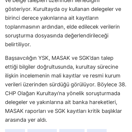
ve belge talepleri üzerinden ilerlediğini
gösteriyor. Kurultayda oy kullanan delegeler ve
birinci derece yakınlarına ait kayıtların
toplanmasının ardından, elde edilecek verilerin
soruşturma dosyasında değerlendirileceği
belirtiliyor.
Başsavcılığın YSK, MASAK ve SGK’dan talep
ettiği bilgiler doğrultusunda, kurultay sürecine
ilişkin incelemenin mali kayıtlar ve resmi kurum
verileri üzerinden sürdüğü görülüyor. Böylece 38.
CHP Olağan Kurultayı’na yönelik soruşturmada
delegeler ve yakınlarına ait banka hareketleri,
MASAK raporları ve SGK kayıtları kritik başlıklar
arasında yer aldı.