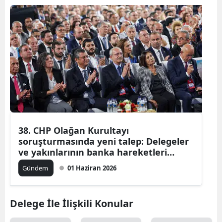
38. CHP Olağan Kurultayı
soruşturmasında yeni talep: Delegeler
ve yakınlarının banka hareketleri
incelenecek
Gündem
01 Haziran 2026
Delege İle İlişkili Konular