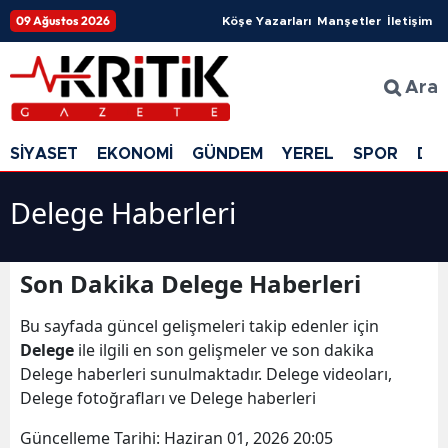
09 Ağustos 2026
Köşe Yazarları
Manşetler
İletişim
Ara
SİYASET
EKONOMİ
GÜNDEM
YEREL
SPOR
DÜ
Delege Haberleri
Son Dakika Delege Haberleri
Bu sayfada güncel gelişmeleri takip edenler için
Delege
ile ilgili en son gelişmeler ve son dakika
Delege haberleri sunulmaktadır. Delege videoları,
Delege fotoğrafları ve Delege haberleri
Güncelleme Tarihi:
Haziran 01, 2026 20:05