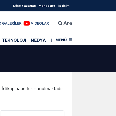
Köşe Yazarları
Manşetler
İletişim
O GALERİLER
VİDEOLAR
Ara
TEKNOLOJİ
MEDYA
EĞİTİM
SAĞLIK
Resmi Rekla
MENÜ
a İrtikap haberleri sunulmaktadır.