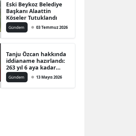
Eski Beykoz Belediye
Başkanı Alaattin
Köseler Tutuklandı
Gündem
03 Temmuz 2026
Tanju Özcan hakkında
iddianame hazırlandı:
263 yıl 6 aya kadar
hapis istemi
Gündem
13 Mayıs 2026