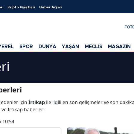
rı
Kripto Fiyatları
Haber Arşivi
FOT
YEREL
SPOR
DÜNYA
YAŞAM
MECLİS
MAGAZİN
ri
erleri
 edenler için
İrtikap
ile ilgili en son gelişmeler ve son dakik
ı ve İrtikap haberleri
6 10:54