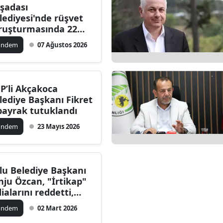
şadası
lediyesi'nde rüşvet
ruşturmasında 22
pheliye gözaltı kararı
ündem
07 Ağustos 2026
ildi
P’li Akçakoca
lediye Başkanı Fikret
bayrak tutuklandı
ündem
23 Mayıs 2026
lu Belediye Başkanı
nju Özcan, "İrtikap"
dialarını reddetti,
tuklama talebine
ündem
02 Mart 2026
nıt verdi