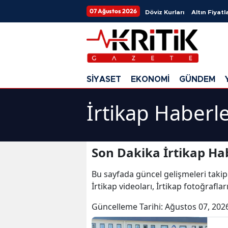
07 Ağustos 2026
Döviz Kurları
Altın Fiyatla
SİYASET
EKONOMİ
GÜNDEM
İrtikap Haberle
Son Dakika İrtikap Hab
Bu sayfada güncel gelişmeleri takip
İrtikap videoları, İrtikap fotoğraflar
Güncelleme Tarihi:
Ağustos 07, 202