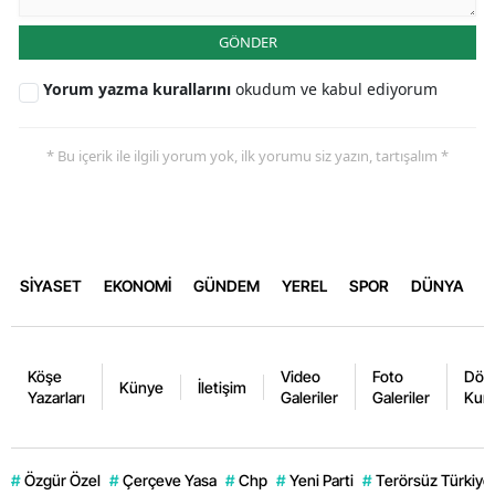
GÖNDER
Yorum yazma kurallarını
okudum ve kabul ediyorum
* Bu içerik ile ilgili yorum yok, ilk yorumu siz yazın, tartışalım *
SİYASET
EKONOMİ
GÜNDEM
YEREL
SPOR
DÜNYA
Köşe
Video
Foto
Dövi
Künye
İletişim
Yazarları
Galeriler
Galeriler
Kurl
#
Özgür Özel
#
Çerçeve Yasa
#
Chp
#
Yeni Parti
#
Terörsüz Türkiye