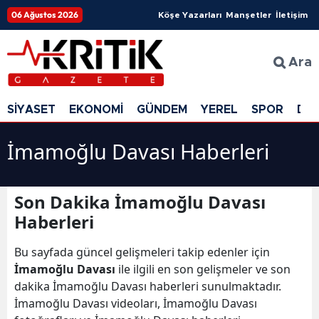
06 Ağustos 2026
Köşe Yazarları
Manşetler
İletişim
Ara
SİYASET
EKONOMİ
GÜNDEM
YEREL
SPOR
DÜ
İmamoğlu Davası Haberleri
Son Dakika İmamoğlu Davası
Haberleri
Bu sayfada güncel gelişmeleri takip edenler için
İmamoğlu Davası
ile ilgili en son gelişmeler ve son
dakika İmamoğlu Davası haberleri sunulmaktadır.
İmamoğlu Davası videoları, İmamoğlu Davası