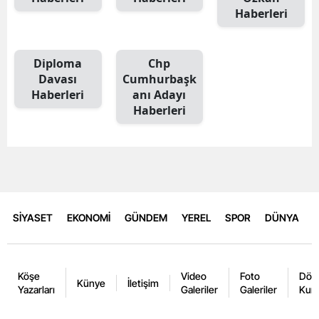
Haberleri
Diploma
Chp
Davası
Cumhurbaşk
Haberleri
anı Adayı
Haberleri
SİYASET
EKONOMİ
GÜNDEM
YEREL
SPOR
DÜNYA
Köşe
Video
Foto
Dövi
Künye
İletişim
Yazarları
Galeriler
Galeriler
Kurl