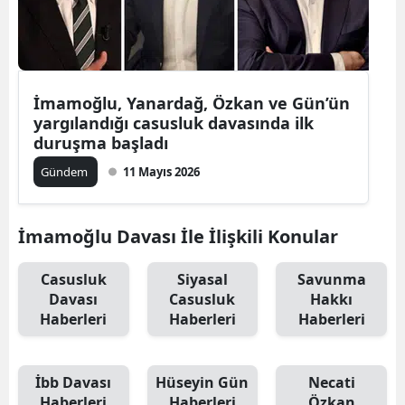
İmamoğlu, Yanardağ, Özkan ve Gün’ün
yargılandığı casusluk davasında ilk
duruşma başladı
Gündem
11 Mayıs 2026
İmamoğlu Davası İle İlişkili Konular
Casusluk
Siyasal
Savunma
Davası
Casusluk
Hakkı
Haberleri
Haberleri
Haberleri
İbb Davası
Hüseyin Gün
Necati
Haberleri
Haberleri
Özkan