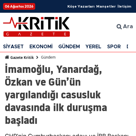
06 Ağustos 2026
Köşe Yazarları
Manşetler
İletişim
Ara
SİYASET
EKONOMİ
GÜNDEM
YEREL
SPOR
DÜ
Gündem
Gazete Kritik
İmamoğlu, Yanardağ,
Özkan ve Gün’ün
yargılandığı casusluk
davasında ilk duruşma
başladı