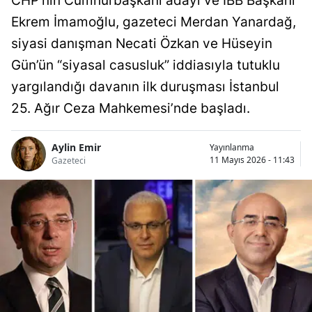
CHP’nin Cumhurbaşkanı adayı ve İBB Başkanı
Ekrem İmamoğlu, gazeteci Merdan Yanardağ,
siyasi danışman Necati Özkan ve Hüseyin
Gün’ün “siyasal casusluk” iddiasıyla tutuklu
yargılandığı davanın ilk duruşması İstanbul
25. Ağır Ceza Mahkemesi’nde başladı.
Aylin Emir
Yayınlanma
11 Mayıs 2026 - 11:43
Gazeteci