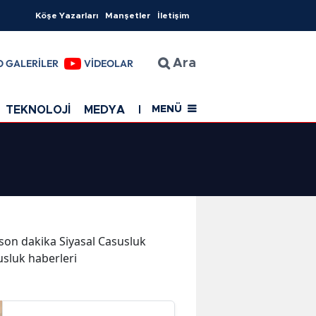
Köşe Yazarları
Manşetler
İletişim
O GALERİLER
VİDEOLAR
Ara
TEKNOLOJİ
MEDYA
EĞİTİM
SAĞLIK
Resmi Rekla
MENÜ
e son dakika Siyasal Casusluk
susluk haberleri