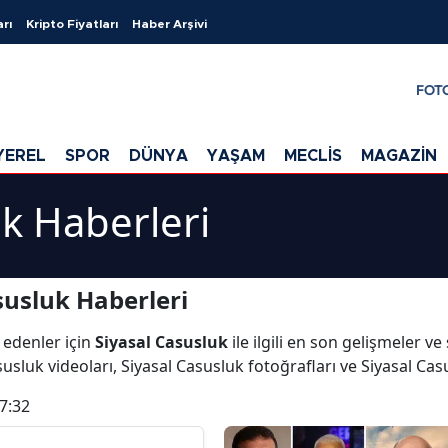
arı
Kripto Fiyatları
Haber Arşivi
FOT
YEREL
SPOR
DÜNYA
YAŞAM
MECLİS
MAGAZİN
uk Haberleri
susluk Haberleri
 edenler için
Siyasal Casusluk
ile ilgili en son gelişmeler v
usluk videoları, Siyasal Casusluk fotoğrafları ve Siyasal Ca
7:32