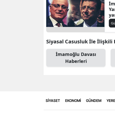
İm
Ya
ya
da
G
ta
Siyasal Casusluk İle İlişkili
İmamoğlu Davası
Haberleri
SİYASET
EKONOMİ
GÜNDEM
YERE