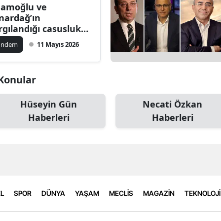
amoğlu ve
nardağ’ın
rgılandığı casusluk
vasında ilk gün
ündem
11 Mayıs 2026
mamlandı
 Konular
Hüseyin Gün
Necati Özkan
Haberleri
Haberleri
L
SPOR
DÜNYA
YAŞAM
MECLİS
MAGAZİN
TEKNOLOJİ