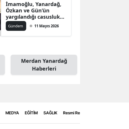
İmamoğlu, Yanardağ,
Özkan ve Gün’ün
yargılandığı casusluk
davasında ilk duruşma
Gündem
11 Mayıs 2026
başladı
Merdan Yanardağ
Haberleri
MEDYA
EĞİTİM
SAĞLIK
Resmi Reklamlar