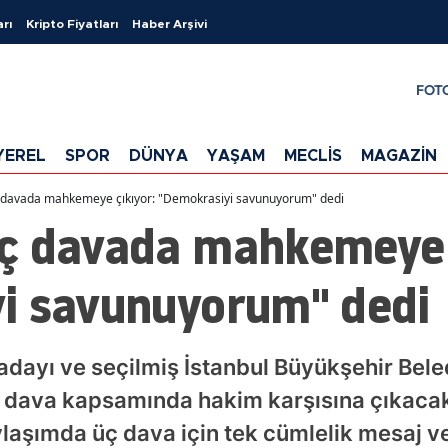
arı
Kripto Fiyatları
Haber Arşivi
FOT
YEREL
SPOR
DÜNYA
YAŞAM
MECLİS
MAGAZİN
 davada mahkemeye çıkıyor: "Demokrasiyi savunuyorum" dedi
ç davada mahkemeye 
i savunuyorum" dedi
dayı ve seçilmiş İstanbul Büyükşehir Bel
ı dava kapsamında hakim karşısına çıkaca
aşımda üç dava için tek cümlelik mesaj ver