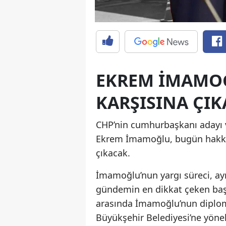
EKREM İMAMO
KARŞISINA ÇI
CHP’nin cumhurbaşkanı adayı v
Ekrem İmamoğlu, bugün hakkın
çıkacak.
İmamoğlu’nun yargı süreci, ay
gündemin en dikkat çeken başl
arasında İmamoğlu’nun diploma 
Büyükşehir Belediyesi’ne yönel