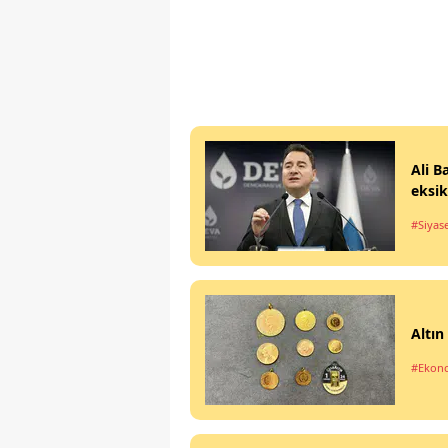
Ali B
eksik
#Siyas
Altın
#Ekon