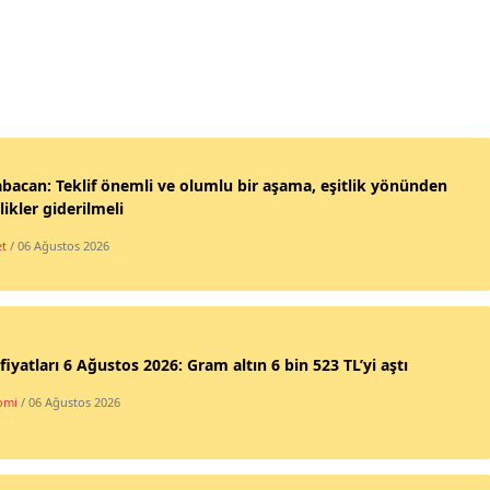
abacan: Teklif önemli ve olumlu bir aşama, eşitlik yönünden
likler giderilmeli
et
/ 06 Ağustos 2026
 fiyatları 6 Ağustos 2026: Gram altın 6 bin 523 TL’yi aştı
omi
/ 06 Ağustos 2026