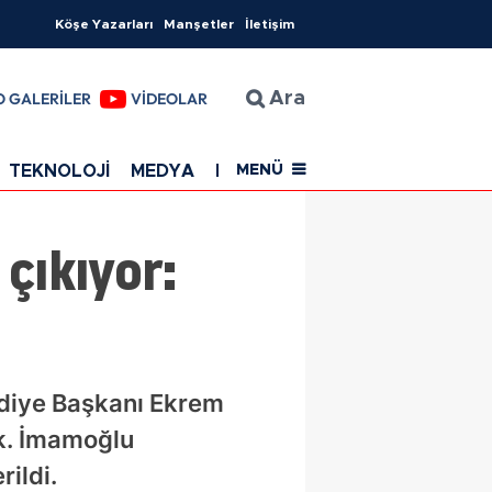
Köşe Yazarları
Manşetler
İletişim
O GALERİLER
VİDEOLAR
Ara
TEKNOLOJİ
MEDYA
EĞİTİM
SAĞLIK
Resmi Rekla
MENÜ
çıkıyor:
ediye Başkanı Ekrem
k. İmamoğlu
ildi.