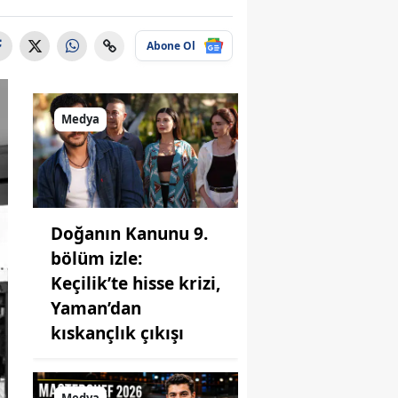
Abone Ol
Medya
Doğanın Kanunu 9.
bölüm izle:
Keçilik’te hisse krizi,
Yaman’dan
kıskançlık çıkışı