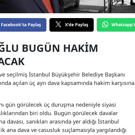
Facebook'ta Paylaş
X'de Paylaş
Whatsapp'
ĞLU BUGÜN HAKIM
KACAK
e seçilmiş İstanbul Büyükşehir Belediye Başkanı
da açılan üç ayrı dava kapsamında hakim karşısına
nı gün görülecek üç duruşma nedeniyle siyasi
ıklarından biri oldu. Bugün görülecek davalar
davası, sanıkları arasında yer aldığı İstanbul
ik ana dava ve casusluk suçlamasıyla yargılandığı