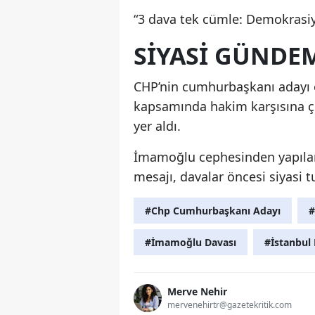
“3 dava tek cümle: Demokrasi
SIYASI GÜNDE
CHP’nin cumhurbaşkanı adayı 
kapsamında hakim karşısına çı
yer aldı.
İmamoğlu cephesinden yapıla
mesajı, davalar öncesi siyasi t
#Chp Cumhurbaşkanı Adayı
#
#İmamoğlu Davası
#İstanbul 
Merve Nehir
mervenehirtr@gazetekritik.com