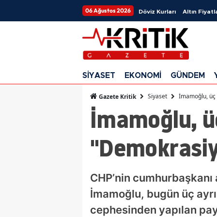
06 Ağustos 2026
Döviz Kurları
Altın Fiyatl
SİYASET
EKONOMİ
GÜNDEM
Siyaset
İmamoğlu, üç
Gazete Kritik
İmamoğlu, ü
"Demokrasiy
CHP’nin cumhurbaşkanı a
İmamoğlu, bugün üç ayr
cephesinden yapılan payl