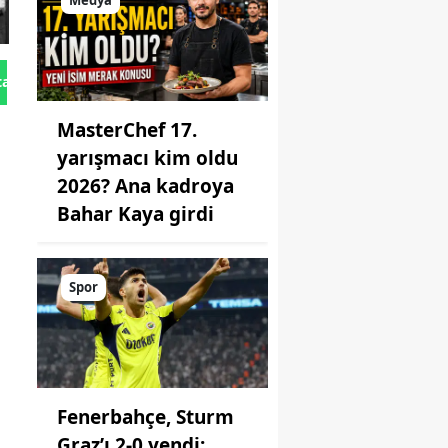
Medya
tan Gönder
MasterChef 17.
yarışmacı kim oldu
2026? Ana kadroya
Bahar Kaya girdi
Spor
Fenerbahçe, Sturm
Graz’ı 2-0 yendi: