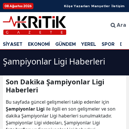
08 Ağustos 2026
Köşe Yazarları
Manşetler
İletişim
Ara
SİYASET
EKONOMİ
GÜNDEM
YEREL
SPOR
DÜ
Şampiyonlar Ligi Haberleri
Son Dakika Şampiyonlar Ligi
Haberleri
Bu sayfada güncel gelişmeleri takip edenler için
Şampiyonlar Ligi
ile ilgili en son gelişmeler ve son
dakika Şampiyonlar Ligi haberleri sunulmaktadır.
Şampiyonlar Ligi videoları, Şampiyonlar Ligi