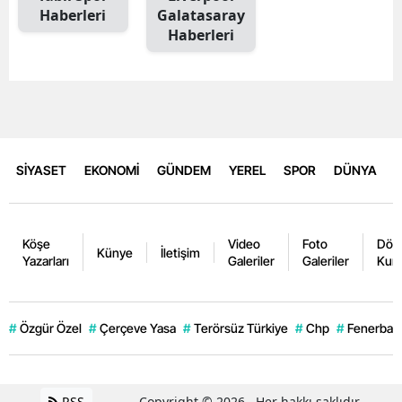
Haberleri
Galatasaray
Haberleri
SİYASET
EKONOMİ
GÜNDEM
YEREL
SPOR
DÜNYA
Köşe
Video
Foto
Dövi
Künye
İletişim
Yazarları
Galeriler
Galeriler
Kurl
#
Özgür Özel
#
Çerçeve Yasa
#
Terörsüz Türkiye
#
Chp
#
Fenerbahç
RSS
Copyright © 2026 . Her hakkı saklıdır.