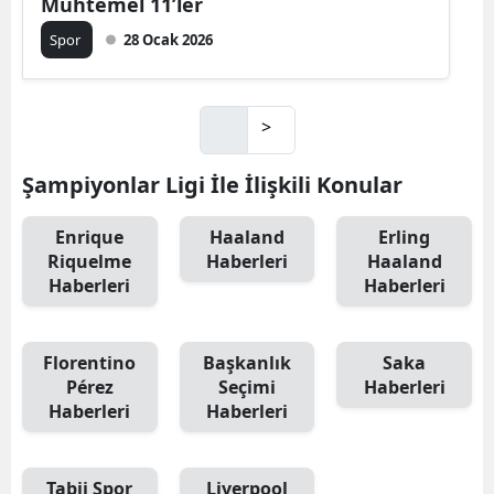
Muhtemel 11’ler
Spor
28 Ocak 2026
>
Şampiyonlar Ligi İle İlişkili Konular
Enrique
Haaland
Erling
Riquelme
Haberleri
Haaland
Haberleri
Haberleri
Florentino
Başkanlık
Saka
Pérez
Seçimi
Haberleri
Haberleri
Haberleri
Tabii Spor
Liverpool