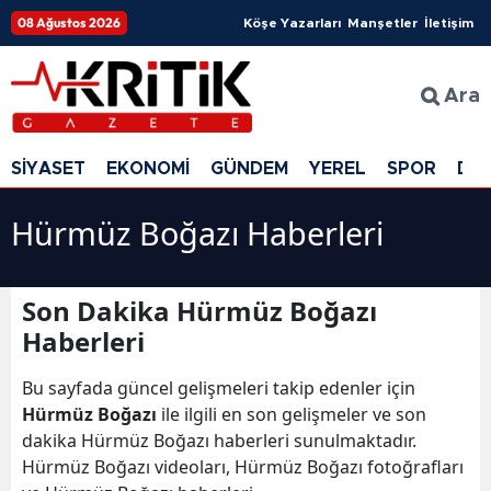
08 Ağustos 2026
Köşe Yazarları
Manşetler
İletişim
Ara
SİYASET
EKONOMİ
GÜNDEM
YEREL
SPOR
DÜ
Hürmüz Boğazı Haberleri
Son Dakika Hürmüz Boğazı
Haberleri
Bu sayfada güncel gelişmeleri takip edenler için
Hürmüz Boğazı
ile ilgili en son gelişmeler ve son
dakika Hürmüz Boğazı haberleri sunulmaktadır.
Hürmüz Boğazı videoları, Hürmüz Boğazı fotoğrafları