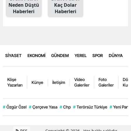
Neden Düştü
Kaç Dolar
Haberleri
Haberleri
SİYASET
EKONOMİ
GÜNDEM
YEREL
SPOR
DÜNYA
Köşe
Video
Foto
Dövi
Künye
İletişim
Yazarları
Galeriler
Galeriler
Kurl
#
Özgür Özel
#
Çerçeve Yasa
#
Chp
#
Terörsüz Türkiye
#
Yeni Parti
RSS
Copyright © 2026 . Her hakkı saklıdır.