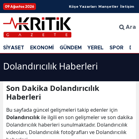
09 Ağustos 2026
Köşe Yazarları
Manşetler
İletişim
Ara
SİYASET
EKONOMİ
GÜNDEM
YEREL
SPOR
DÜ
Dolandırıcılık Haberleri
Son Dakika Dolandırıcılık
Haberleri
Bu sayfada güncel gelişmeleri takip edenler için
Dolandırıcılık
ile ilgili en son gelişmeler ve son dakika
Dolandırıcılık haberleri sunulmaktadır. Dolandırıcılık
videoları, Dolandırıcılık fotoğrafları ve Dolandırıcılık