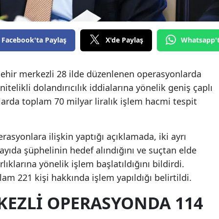
Facebook'ta Paylaş
X'de Paylaş
Whatsapp'
vşehir merkezli 28 ilde düzenlenen operasyonlarda
nitelikli dolandırıcılık iddialarına yönelik geniş çaplı
rda toplam 70 milyar liralık işlem hacmi tespit
asyonlara ilişkin yaptığı açıklamada, iki ayrı
ıda şüphelinin hedef alındığını ve suçtan elde
lıklarına yönelik işlem başlatıldığını bildirdi.
 221 kişi hakkında işlem yapıldığı belirtildi.
KEZLI OPERASYONDA 114