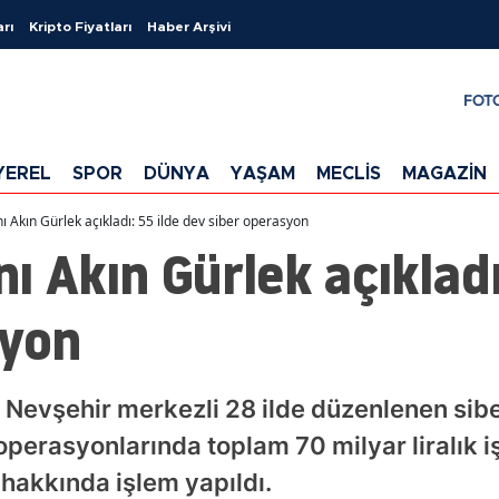
arı
Kripto Fiyatları
Haber Arşivi
FOT
YEREL
SPOR
DÜNYA
YAŞAM
MECLİS
MAGAZİN
ı Akın Gürlek açıkladı: 55 ilde dev siber operasyon
ı Akın Gürlek açıkladı
syon
e Nevşehir merkezli 28 ilde düzenlenen sibe
k operasyonlarında toplam 70 milyar liralık 
hakkında işlem yapıldı.