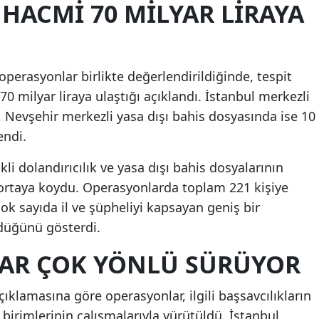
HACMI 70 MILYAR LIRAYA
operasyonlar birlikte değerlendirildiğinde, tespit
0 milyar liraya ulaştığı açıklandı. İstanbul merkezli
, Nevşehir merkezli yasa dışı bahis dosyasında ise 10
endi.
ikli dolandırıcılık ve yasa dışı bahis dosyalarının
ortaya koydu. Operasyonlarda toplam 221 kişiye
ok sayıda il ve şüpheliyi kapsayan geniş bir
düğünü gösterdi.
AR ÇOK YÖNLÜ SÜRÜYOR
ıklamasına göre operasyonlar, ilgili başsavcılıkların
irimlerinin çalışmalarıyla yürütüldü. İstanbul