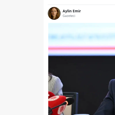
Aylin Emir
Gazeteci