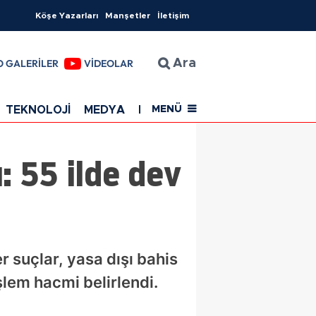
Köşe Yazarları
Manşetler
İletişim
O GALERİLER
VİDEOLAR
Ara
TEKNOLOJİ
MEDYA
EĞİTİM
SAĞLIK
Resmi Rekla
MENÜ
: 55 ilde dev
r suçlar, yasa dışı bahis
işlem hacmi belirlendi.