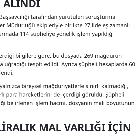
 ALINDI
aşsavcılığı tarafından yürütülen soruşturma
t Müdürlüğü ekipleriyle birlikte 27 ilde eş zamanlı
rmada 114 şüpheliye yönelik işlem yapıldığı
verdiği bilgilere göre, bu dosyada 269 mağdurun
a uğradığı tespit edildi. Ayrıca şüpheli hesaplarda 60
lendi.
lnızca bireysel mağduriyetlerle sınırlı kalmadığı,
ı para hareketlerini de içerdiği görüldü. Şüpheli
iği belirlenen işlem hacmi, dosyanın mali boyutunun
IRALIK MAL VARLIĞI IÇIN