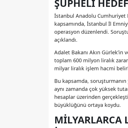
ŞÜPHELI HEDEF
İstanbul Anadolu Cumhuriyet B
kapsamında, İstanbul İl Emniye
operasyon düzenlendi. Soruştu
açıklandı.
Adalet Bakanı Akın Gürlek’in 
toplam 600 milyon liralık zarar
milyar liralık işlem hacmi belir
Bu kapsamda, soruşturmanın ya
aynı zamanda çok yüksek tutarl
hesaplar üzerinden gerçekleşt
büyüklüğünü ortaya koydu.
MILYARLARCA L