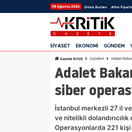
08 Ağustos 2026
Döviz Kurları
Altın Fiyatl
SİYASET
EKONOMİ
GÜNDEM
Gündem
Adalet Bakan
Gazete Kritik
Adalet Bakan
siber opera
İstanbul merkezli 27 il v
ve nitelikli dolandırıcılı
Operasyonlarda 221 kişi 