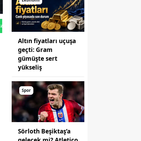
Ekonomi
tan Gönder
Altın fiyatları uçuşa
geçti: Gram
gümüşte sert
yükseliş
Spor
Sörloth Beşiktaş’a
gelecek mi? Atletico