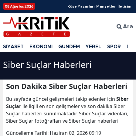
08 Ağustos 2026
Köşe Yazarları
Manşetler
İletişim
Ara
SİYASET
EKONOMİ
GÜNDEM
YEREL
SPOR
DÜ
Siber Suçlar Haberleri
Son Dakika Siber Suçlar Haberleri
Bu sayfada güncel gelişmeleri takip edenler için
Siber
Suçlar
ile ilgili en son gelişmeler ve son dakika Siber
Suçlar haberleri sunulmaktadır. Siber Suçlar videoları,
Siber Suçlar fotoğrafları ve Siber Suçlar haberleri
Güncelleme Tarihi:
Haziran 02, 2026 09:19