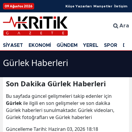
09 Ağustos 2026
Köşe Yazarları
Manşetler
İletişim
Ara
SİYASET
EKONOMİ
GÜNDEM
YEREL
SPOR
DÜ
Gürlek Haberleri
Son Dakika Gürlek Haberleri
Bu sayfada güncel gelişmeleri takip edenler için
Gürlek
ile ilgili en son gelişmeler ve son dakika
Gürlek haberleri sunulmaktadır. Gürlek videoları,
Gürlek fotoğrafları ve Gürlek haberleri
Güncelleme Tarihi:
Haziran 03, 2026 18:18