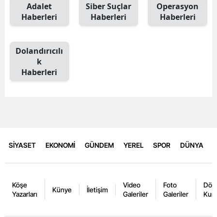
Adalet
Siber Suçlar
Operasyon
Haberleri
Haberleri
Haberleri
Dolandırıcılı
k
Haberleri
SİYASET
EKONOMİ
GÜNDEM
YEREL
SPOR
DÜNYA
Köşe
Video
Foto
Dövi
Künye
İletişim
Yazarları
Galeriler
Galeriler
Kurl