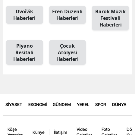
Dvořák
Eren Düzenli
Barok Müzik
Haberleri
Haberleri
Festivali
Haberleri
Piyano
Çocuk
Resitali
Atölyesi
Haberleri
Haberleri
SİYASET
EKONOMİ
GÜNDEM
YEREL
SPOR
DÜNYA
Köşe
Video
Foto
Dövi
Künye
İletişim
Yazarları
Galeriler
Galeriler
Kurl