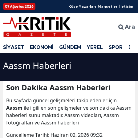
07 Ağustos 2026
Köşe Yazarları
Manşetler
İletişim
Ara
SİYASET
EKONOMİ
GÜNDEM
YEREL
SPOR
DÜ
Aassm Haberleri
Son Dakika Aassm Haberleri
Bu sayfada güncel gelişmeleri takip edenler için
Aassm
ile ilgili en son gelişmeler ve son dakika Aassm
haberleri sunulmaktadır. Aassm videoları, Aassm
fotoğrafları ve Aassm haberleri
Güncelleme Tarihi:
Haziran 02, 2026 09:32