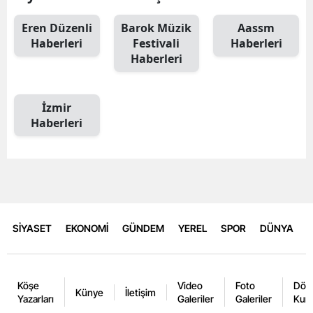
Eren Düzenli
Barok Müzik
Aassm
Haberleri
Festivali
Haberleri
Haberleri
İzmir
Haberleri
SİYASET
EKONOMİ
GÜNDEM
YEREL
SPOR
DÜNYA
Köşe
Video
Foto
Dövi
Künye
İletişim
Yazarları
Galeriler
Galeriler
Kurl