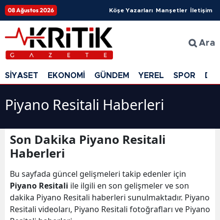
08 Ağustos 2026
Köşe Yazarları
Manşetler
İletişim
Ara
SİYASET
EKONOMİ
GÜNDEM
YEREL
SPOR
DÜ
Piyano Resitali Haberleri
Son Dakika Piyano Resitali
Haberleri
Bu sayfada güncel gelişmeleri takip edenler için
Piyano Resitali
ile ilgili en son gelişmeler ve son
dakika Piyano Resitali haberleri sunulmaktadır. Piyano
Resitali videoları, Piyano Resitali fotoğrafları ve Piyano