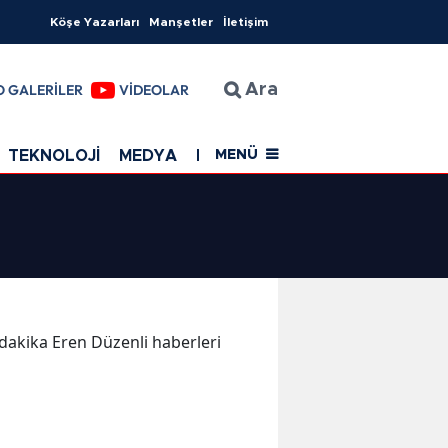
Köşe Yazarları
Manşetler
İletişim
O GALERİLER
VİDEOLAR
Ara
TEKNOLOJİ
MEDYA
EĞİTİM
SAĞLIK
Resmi Rekla
MENÜ
n dakika Eren Düzenli haberleri