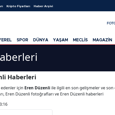
rı
Kripto Fiyatları
Haber Arşivi
FOT
YEREL
SPOR
DÜNYA
YAŞAM
MECLİS
MAGAZİN
aberleri
li Haberleri
 edenler için
Eren Düzenli
ile ilgili en son gelişmeler ve so
rı, Eren Düzenli fotoğrafları ve Eren Düzenli haberleri
3:16