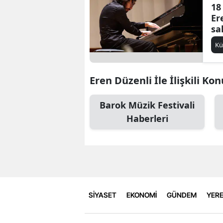
18
Er
sa
Kü
Eren Düzenli İle İlişkili Kon
Barok Müzik Festivali
Haberleri
SİYASET
EKONOMİ
GÜNDEM
YERE