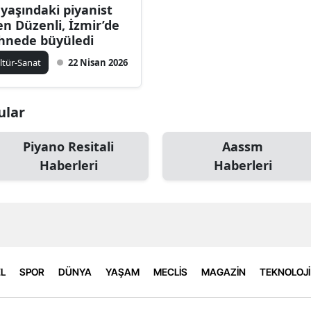
 yaşındaki piyanist
en Düzenli, İzmir’de
hnede büyüledi
ltür-Sanat
22 Nisan 2026
ular
Piyano Resitali
Aassm
Haberleri
Haberleri
L
SPOR
DÜNYA
YAŞAM
MECLİS
MAGAZİN
TEKNOLOJİ