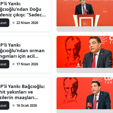
P'li Yankı
ğcıoğlu’ndan Doğu
deniz çıkışı: “Sadece
gellemek yetmez”
yaset
22 Nisan 2026
P'li Yankı
ğcıoğlu’ndan orman
ngınları için acil
lem çağrısı: Yaz
yaset
17 Nisan 2026
lmeden eksikler
mamlanmalı
P'li Yankı Bağcıoğlu:
hit yakınları ve
zilerin maaşları
ksulluk sınırının
yaset
16 Ocak 2026
tında