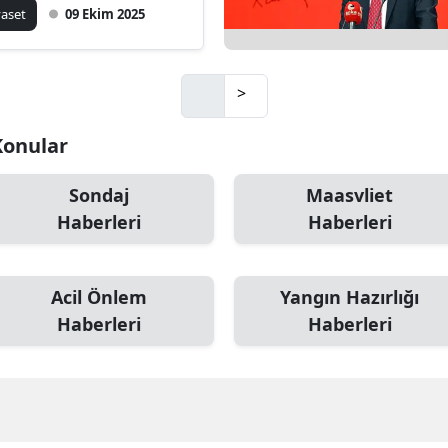
 toplumsal
yaset
09 Ekim 2025
yanıklılık için şart!
>
 Konular
Sondaj
Maasvliet
Haberleri
Haberleri
Acil Önlem
Yangın Hazırlığı
Haberleri
Haberleri