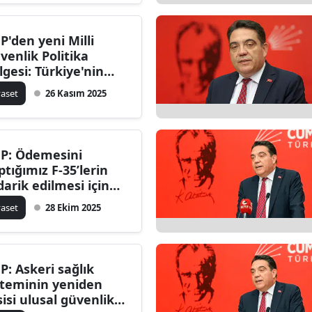
P'den yeni Milli
venlik Politika
lgesi: Türkiye'nin
vunma mimarisi
yaset
26 Kasım 2025
ğişiyor!
P: Ödemesini
ptığımız F-35’lerin
darik edilmesi için
vcut bütün
yaset
28 Ekim 2025
kanların kullanılmalı
P: Askeri sağlık
steminin yeniden
sisi ulusal güvenlik