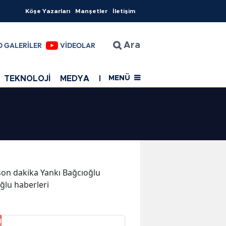
Köşe Yazarları
Manşetler
İletişim
O GALERİLER
VİDEOLAR
Ara
TEKNOLOJİ
MEDYA
EĞİTİM
SAĞLIK
Resmi Rekla
MENÜ
e son dakika Yankı Bağcıoğlu
oğlu haberleri