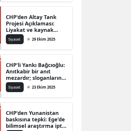
CHP'den Altay Tank
Projesi Açıklaması:
Liyakat ve kaynak
yönetimi şart!
Siyaset
29 Ekim 2025
CHP'li Yankı Bağcıoğlu:
Anıtkabir bir anıt
mezardır; sloganların,
tezahüratların ve
Siyaset
23 Ekim 2025
siyasi şovların yeri
değildir
CHP'den Yunanistan
baskısına tepki: Ege’de
bilimsel araştırma iptal