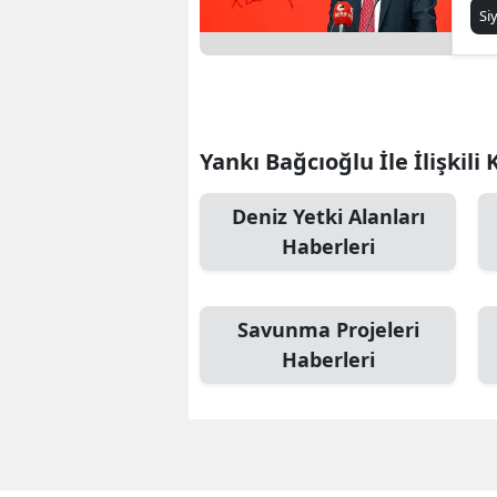
ve
Si
da
Yankı Bağcıoğlu İle İlişkili
Deniz Yetki Alanları
Haberleri
Savunma Projeleri
Haberleri