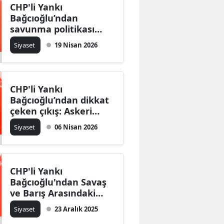
CHP'li Yankı
Bağcıoğlu’ndan
savunma politikası
çıkışı: “Uçak gemisi
Siyaset
19 Nisan 2026
siyasi tercih, S-400
büyük hata”
CHP'li Yankı
Bağcıoğlu’ndan dikkat
çeken çıkış: Askeri
sağlık sistemi bir
Siyaset
06 Nisan 2026
zorunluluktur
CHP'li Yankı
Bağcıoğlu'ndan Savaş
ve Barış Arasındaki
Tehlikeli Denge Uyarısı
Siyaset
23 Aralık 2025