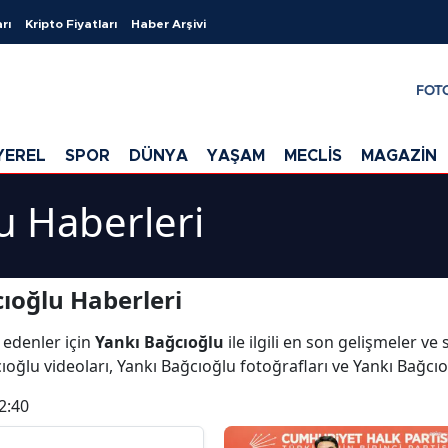
rı
Kripto Fiyatları
Haber Arşivi
FOT
YEREL
SPOR
DÜNYA
YAŞAM
MECLİS
MAGAZİN
u Haberleri
ıoğlu Haberleri
 edenler için
Yankı Bağcıoğlu
ile ilgili en son gelişmeler v
ıoğlu videoları, Yankı Bağcıoğlu fotoğrafları ve Yankı Bağcı
2:40