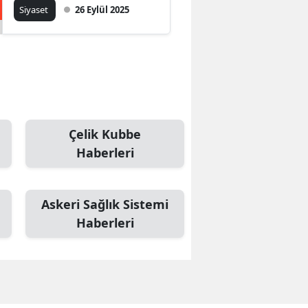
edildi!
Siyaset
26 Eylül 2025
Çelik Kubbe
Haberleri
Askeri Sağlık Sistemi
Haberleri