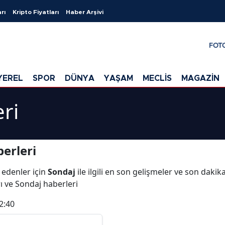
rı
Kripto Fiyatları
Haber Arşivi
FOT
YEREL
SPOR
DÜNYA
YAŞAM
MECLİS
MAGAZİN
ri
erleri
 edenler için
Sondaj
ile ilgili en son gelişmeler ve son daki
rı ve Sondaj haberleri
2:40