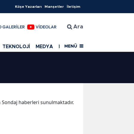
Köşe Yazarları
Manşetler
İletişim
O GALERİLER
VİDEOLAR
Ara
TEKNOLOJİ
MEDYA
EĞİTİM
SAĞLIK
Resmi Rekla
MENÜ
ka Sondaj haberleri sunulmaktadır.