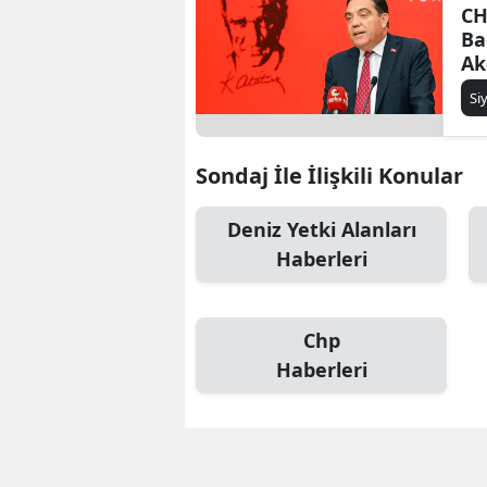
CH
Ba
Ak
en
Si
Sondaj İle İlişkili Konular
Deniz Yetki Alanları
Haberleri
Chp
Haberleri