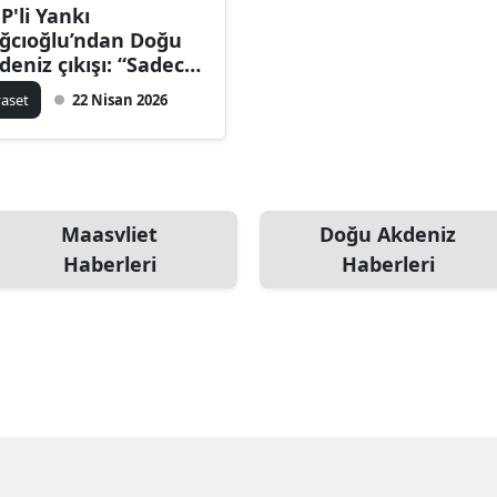
P'li Yankı
ğcıoğlu’ndan Doğu
deniz çıkışı: “Sadece
gellemek yetmez”
yaset
22 Nisan 2026
Maasvliet
Doğu Akdeniz
Haberleri
Haberleri