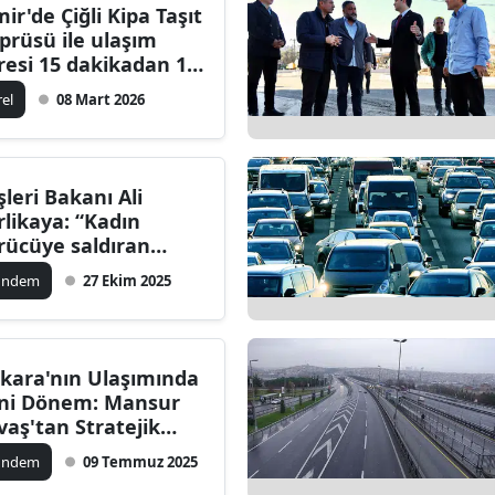
mir'de Çiğli Kipa Taşıt
prüsü ile ulaşım
resi 15 dakikadan 1
kikaya düşecek
rel
08 Mart 2026
işleri Bakanı Ali
rlikaya: “Kadın
rücüye saldıran
afik zorbası
ündem
27 Ekim 2025
kalandı”
kara'nın Ulaşımında
ni Dönem: Mansur
vaş'tan Stratejik
ıklamalar!
ündem
09 Temmuz 2025