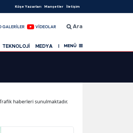
Köşe Yazarları
Manşetler
İletişim
O GALERİLER
VİDEOLAR
Ara
TEKNOLOJİ
MEDYA
EĞİTİM
SAĞLIK
Resmi Rekla
MENÜ
 Trafik haberleri sunulmaktadır.