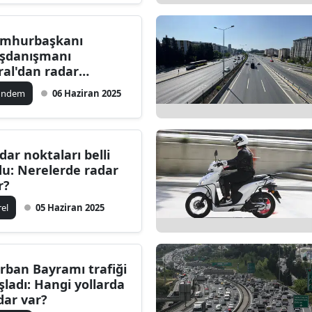
mhurbaşkanı
şdanışmanı
ral'dan radar
gulamasına tepki
ündem
06 Haziran 2025
dar noktaları belli
du: Nerelerde radar
r?
rel
05 Haziran 2025
rban Bayramı trafiği
şladı: Hangi yollarda
dar var?