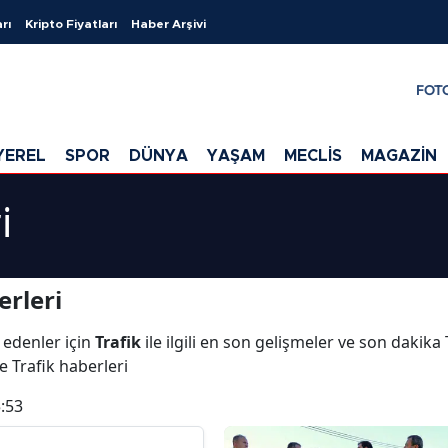
rı
Kripto Fiyatları
Haber Arşivi
FOT
YEREL
SPOR
DÜNYA
YAŞAM
MECLİS
MAGAZİN
i
erleri
 edenler için
Trafik
ile ilgili en son gelişmeler ve son dakika
ve Trafik haberleri
:53