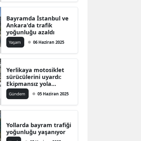
Bayramda İstanbul ve
Ankara'da trafik
yoğunluğu azaldı
Yaşam
06 Haziran 2025
Yerlikaya motosiklet
sürücülerini uyardı:
Ekipmansız yola
çıkmayın
Gündem
05 Haziran 2025
Yollarda bayram trafiği
yoğunluğu yaşanıyor