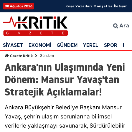
08 Ağustos 2026
Köşe Yazarları
Manşetler
İletişim
Ara
SİYASET
EKONOMİ
GÜNDEM
YEREL
SPOR
DÜ
Gündem
Gazete Kritik
Ankara'nın Ulaşımında Yeni
Dönem: Mansur Yavaş'tan
Stratejik Açıklamalar!
Ankara Büyükşehir Belediye Başkanı Mansur
Yavaş, şehrin ulaşım sorunlarına bilimsel
verilerle yaklaşmayı savunarak, Sürdürülebilir