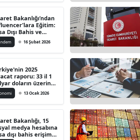
caret Bakanlığı’ndan
fluencer’lara Eğitim:
sa Dışı Bahis ve
mar Uyarısı
ündem
16 Şubat 2026
rkiye'nin 2025
racat raporu: 33 il 1
lyar doların üzerinde
racat gerçekleştirdi
konomi
13 Ocak 2026
caret Bakanlığı, 15
syal medya hesabına
sa dışı bahis erişim