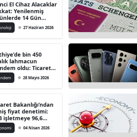
inci El Cihaz Alacaklar
kkat: Yenilenmiş
ünlerde 14 Gün
rtsız İade Dönemi
knoloji
27 Haziran 2026
şlıyor!
thiye’de bin 450
ralık lahmacun
ndem oldu: Ticaret
kanlığı ceza kesti
ündem
28 Mayıs 2026
caret Bakanlığı’ndan
hiş fiyat denetimi:
3 işletmeye 96,6
lyon lira ceza
konomi
04 Nisan 2026