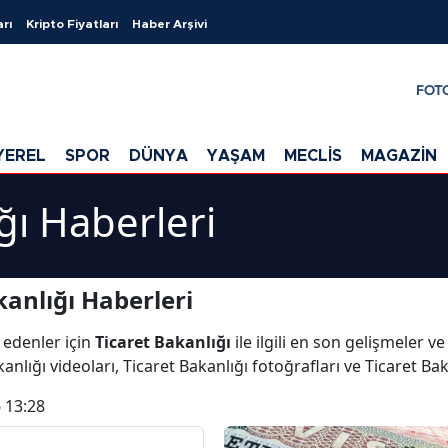
arı
Kripto Fiyatları
Haber Arşivi
FOT
YEREL
SPOR
DÜNYA
YAŞAM
MECLİS
MAGAZİN
ğı Haberleri
anlığı Haberleri
 edenler için
Ticaret Bakanlığı
ile ilgili en son gelişmeler v
anlığı videoları, Ticaret Bakanlığı fotoğrafları ve Ticaret Ba
 13:28