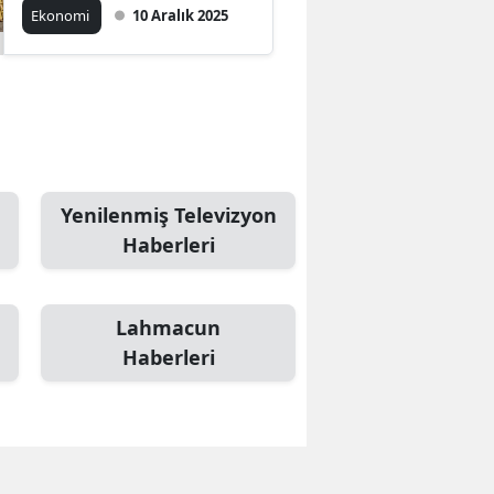
dolara ulaştı
Ekonomi
10 Aralık 2025
Yenilenmiş Televizyon
Haberleri
Lahmacun
Haberleri