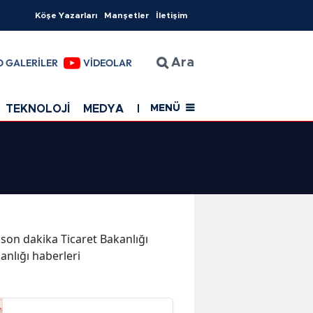
Köşe Yazarları
Manşetler
İletişim
O GALERİLER
VİDEOLAR
Ara
TEKNOLOJİ
MEDYA
EĞİTİM
SAĞLIK
Resmi Rekla
MENÜ
e son dakika Ticaret Bakanlığı
kanlığı haberleri