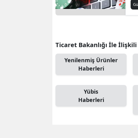
en
G
Ticaret Bakanlığı İle İlişkil
Yenilenmiş Ürünler
Haberleri
Yübis
Haberleri