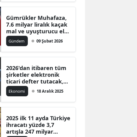
Gümrükler Muhafaza,
7.6 milyar liralık kaçak
mal ve uyuşturucu ele
geçirdi
Gündem
09 Şubat 2026
2026'dan itibaren tüm
şirketler elektronik
ticari defter tutacak,
ETDS zorunlu olacak
Ekonomi
18 Aralık 2025
2025 ilk 11 ayda Türkiye
ihracatı yüzde 3,7
artışla 247 milyar