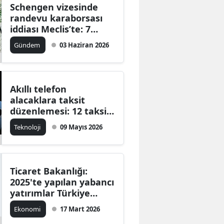
Schengen vizesinde
randevu karaborsası
iddiası Meclis’te: 7
şirket incelemeye
Gündem
03 Haziran 2026
alındı
Akıllı telefon
alacaklara taksit
düzenlemesi: 12 taksit
sınırı yükseliyor
Teknoloji
09 Mayıs 2026
Ticaret Bakanlığı:
2025'te yapılan yabancı
yatırımlar Türkiye
ihracatının yüzde
Ekonomi
17 Mart 2026
30'unu karşılıyor