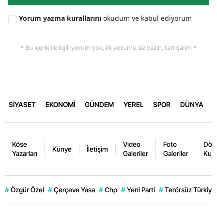
Yorum yazma kurallarını
okudum ve kabul ediyorum
* Bu içerik ile ilgili yorum yok, ilk yorumu siz yazın, tartışalım *
SİYASET
EKONOMİ
GÜNDEM
YEREL
SPOR
DÜNYA
Köşe
Video
Foto
Dövi
Künye
İletişim
Yazarları
Galeriler
Galeriler
Kurl
#
Özgür Özel
#
Çerçeve Yasa
#
Chp
#
Yeni Parti
#
Terörsüz Türkiye