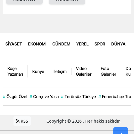
SİYASET
EKONOMİ
GÜNDEM
YEREL
SPOR
DÜNYA
Köşe
Video
Foto
Dövi
Künye
İletişim
Yazarları
Galeriler
Galeriler
Kurl
#
Özgür Özel
#
Çerçeve Yasa
#
Terörsüz Türkiye
#
Fenerbahçe Trans
RSS
Copyright © 2026 . Her hakkı saklıdır.