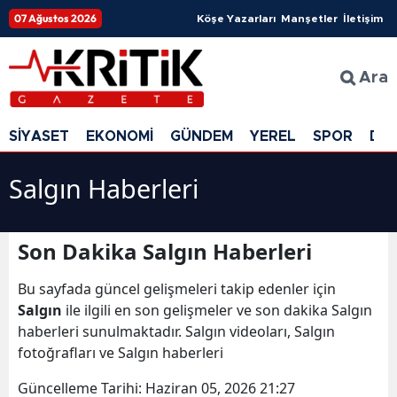
07 Ağustos 2026
Köşe Yazarları
Manşetler
İletişim
Ara
SİYASET
EKONOMİ
GÜNDEM
YEREL
SPOR
DÜ
Salgın Haberleri
Son Dakika Salgın Haberleri
Bu sayfada güncel gelişmeleri takip edenler için
Salgın
ile ilgili en son gelişmeler ve son dakika Salgın
haberleri sunulmaktadır. Salgın videoları, Salgın
fotoğrafları ve Salgın haberleri
Güncelleme Tarihi:
Haziran 05, 2026 21:27