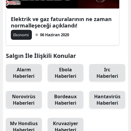
Elektrik ve gaz faturalarının ne zaman
normalleşeceği açıklandı!
Ekonomi
06 Haziran 2020
Salgın İle İlişkili Konular
Alarm
Ebola
Irc
Haberleri
Haberleri
Haberleri
Norovirüs
Bordeaux
Hantavirüs
Haberleri
Haberleri
Haberleri
Mv Hondius
Kruvaziyer
Haberleri
Haberleri