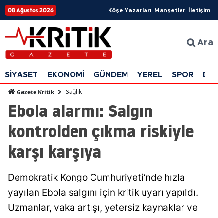
08 Ağustos 2026
Köşe Yazarları
Manşetler
İletişim
Ara
SİYASET
EKONOMİ
GÜNDEM
YEREL
SPOR
DÜ
Sağlık
Gazete Kritik
Ebola alarmı: Salgın
kontrolden çıkma riskiyle
karşı karşıya
Demokratik Kongo Cumhuriyeti’nde hızla
yayılan Ebola salgını için kritik uyarı yapıldı.
Uzmanlar, vaka artışı, yetersiz kaynaklar ve