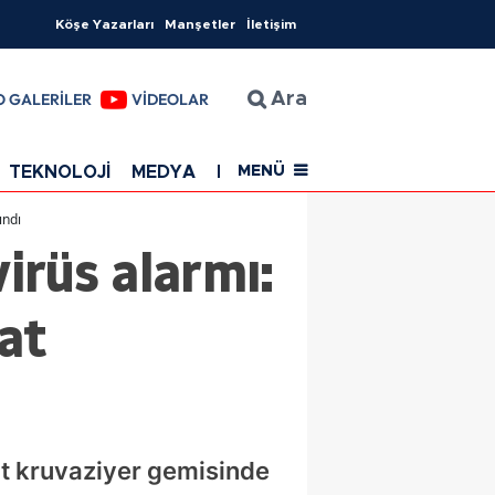
Köşe Yazarları
Manşetler
İletişim
O GALERİLER
VİDEOLAR
Ara
TEKNOLOJİ
MEDYA
EĞİTİM
SAĞLIK
Resmi Rekla
MENÜ
ındı
irüs alarmı:
at
t kruvaziyer gemisinde