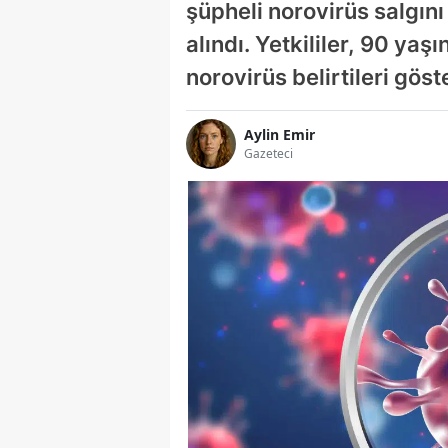
şüpheli norovirüs salgın
alındı. Yetkililer, 90 yaş
norovirüs belirtileri göst
Aylin Emir
Gazeteci