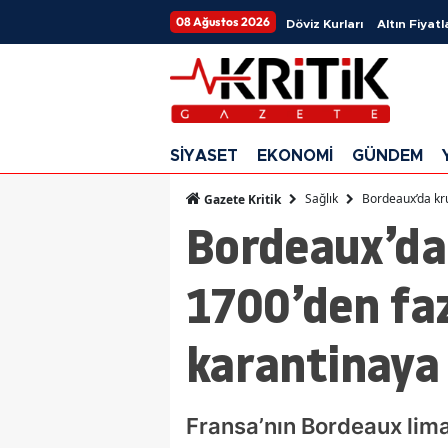
08 Ağustos 2026
Döviz Kurları
Altın Fiyatl
SİYASET
EKONOMİ
GÜNDEM
Sağlık
Bordeaux’da kru
Gazete Kritik
Bordeaux’da 
1700’den fa
karantinaya 
Fransa’nın Bordeaux lim