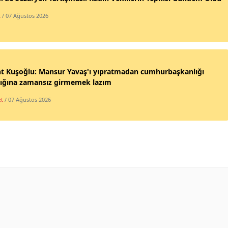
k
/ 07 Ağustos 2026
nt Kuşoğlu: Mansur Yavaş'ı yıpratmadan cumhurbaşkanlığı
lığına zamansız girmemek lazım
et
/ 07 Ağustos 2026