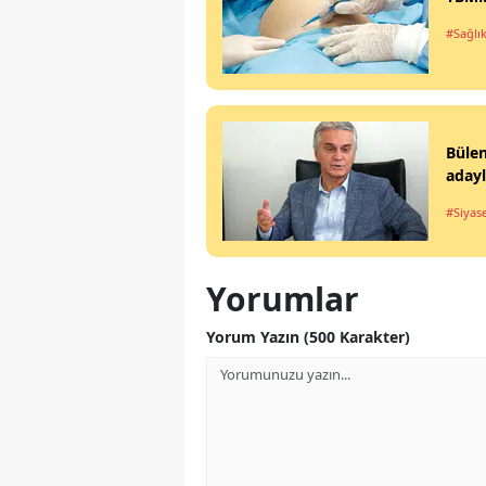
#Sağlı
Büle
aday
#Siyas
Yorumlar
Yorum Yazın (500 Karakter)