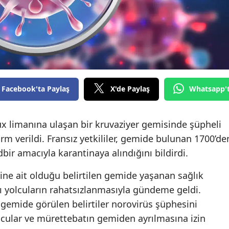
Facebook'ta Paylaş
X'de Paylaş
Whatsapp'
ux limanına ulaşan bir kruvaziyer gemisinde şüpheli
rm verildi. Fransız yetkililer, gemide bulunan 1700’de
bir amacıyla karantinaya alındığını bildirdi.
ine ait olduğu belirtilen gemide yaşanan sağlık
ı yolcuların rahatsızlanmasıyla gündeme geldi.
, gemide görülen belirtiler norovirüs şüphesini
lcular ve mürettebatın gemiden ayrılmasına izin