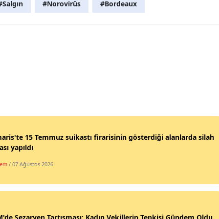
#Salgın
#Norovirüs
#Bordeaux
ris'te 15 Temmuz suikastı firarisinin gösterdiği alanlarda silah
sı yapıldı
dem
/ 07 Ağustos 2026
de Sezaryen Tartışması: Kadın Vekillerin Tepkisi Gündem Oldu