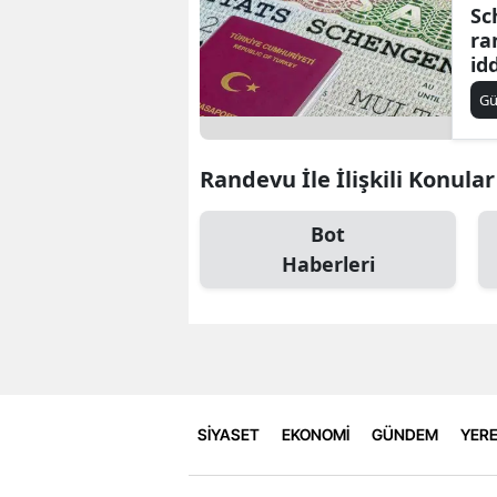
Sc
ra
id
şi
G
al
Randevu İle İlişkili Konular
Bot
Haberleri
SİYASET
EKONOMİ
GÜNDEM
YERE