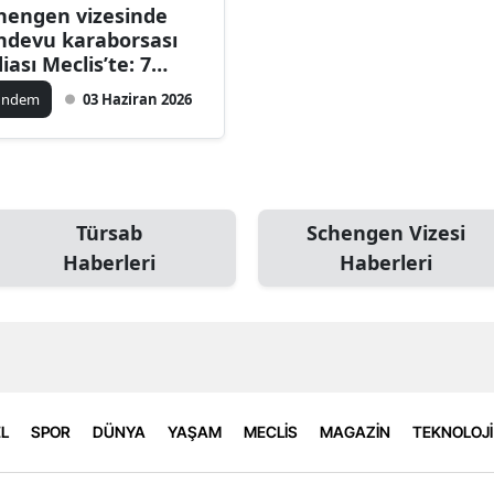
hengen vizesinde
ndevu karaborsası
diası Meclis’te: 7
rket incelemeye
ündem
03 Haziran 2026
ındı
Türsab
Schengen Vizesi
Haberleri
Haberleri
L
SPOR
DÜNYA
YAŞAM
MECLİS
MAGAZİN
TEKNOLOJİ