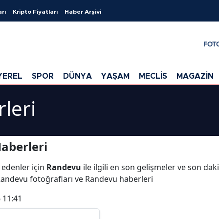
arı
Kripto Fiyatları
Haber Arşivi
FOT
YEREL
SPOR
DÜNYA
YAŞAM
MECLİS
MAGAZİN
leri
aberleri
 edenler için
Randevu
ile ilgili en son gelişmeler ve son da
Randevu fotoğrafları ve Randevu haberleri
 11:41