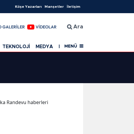
Köşe Yazarları
Manşetler
İletişim
O GALERİLER
VİDEOLAR
Ara
TEKNOLOJİ
MEDYA
EĞİTİM
SAĞLIK
Resmi Rekla
MENÜ
kika Randevu haberleri