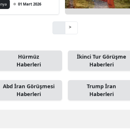
ünde patlama: En az
ünya
01 Mart 2026
kişi öldü
>
Hürmüz
İkinci Tur Görüşme
Haberleri
Haberleri
Abd İran Görüşmesi
Trump İran
Haberleri
Haberleri