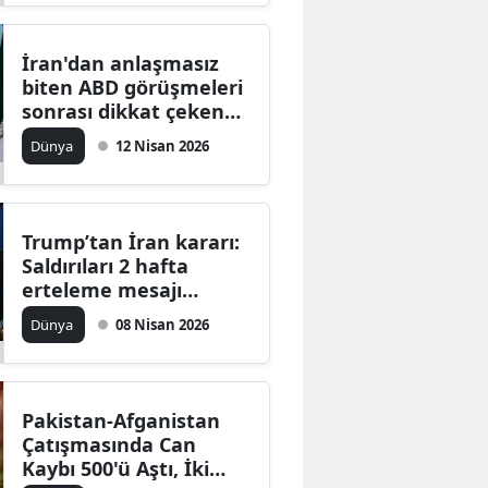
İran'dan anlaşmasız
biten ABD görüşmeleri
sonrası dikkat çeken
mesaj: Washington
Dünya
12 Nisan 2026
güven veremedi
Trump’tan İran kararı:
Saldırıları 2 hafta
erteleme mesajı
piyasaları ve
Dünya
08 Nisan 2026
diplomasiyi
hareketlendirdi
Pakistan-Afganistan
Çatışmasında Can
Kaybı 500'ü Aştı, İki