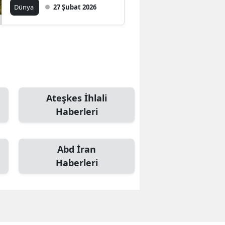
Taraftan Çelişkili
Dünya
27 Şubat 2026
Açıklamalar Geldi
Ateşkes İhlali
Haberleri
Abd İran
Haberleri