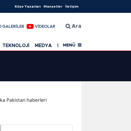
Köşe Yazarları
Manşetler
İletişim
O GALERİLER
VİDEOLAR
Ara
TEKNOLOJİ
MEDYA
EĞİTİM
SAĞLIK
Resmi Rekla
MENÜ
kika Pakistan haberleri