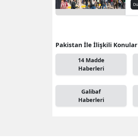
ön
D
6 
Pakistan İle İlişkili Konular
14 Madde
Haberleri
Galibaf
Haberleri