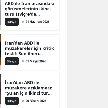
ABD ile İran arasındaki
görüşmelerinin ikinci
turu İsviçre'de
başlayacak
Dünya
21 Haziran 2026
İran’dan ABD ile
müzakereler için kritik
teklif: Son öneri
Pakistanlı
Dünya
01 Mayıs 2026
arabuluculara iletildi
İran’dan ABD ile
müzakere açıklaması:
“Şu an için ikinci tur
planı yok”
Dünya
20 Nisan 2026