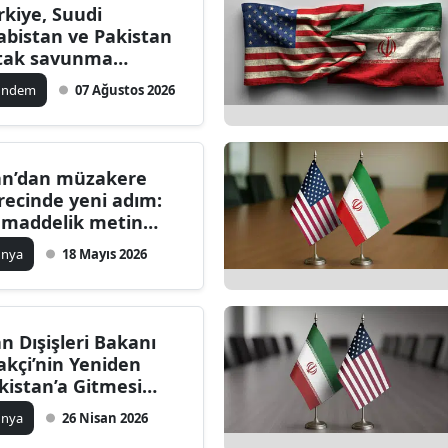
rkiye, Suudi
abistan ve Pakistan
tak savunma
laşması imzaladı
ündem
07 Ağustos 2026
an’dan müzakere
recinde yeni adım:
 maddelik metin
acıya teslim edildi
ünya
18 Mayıs 2026
an Dışişleri Bakanı
akçi’nin Yeniden
kistan’a Gitmesi
kleniyor
ünya
26 Nisan 2026