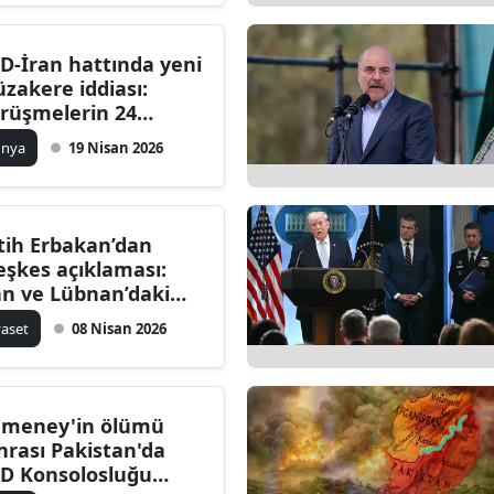
D-İran hattında yeni
zakere iddiası:
rüşmelerin 24
san’dan önce
ünya
19 Nisan 2026
pılabileceği öne
rüldü
tih Erbakan’dan
eşkes açıklaması:
an ve Lübnan’daki
kımın hesabı
yaset
08 Nisan 2026
rulmalı
meney'in ölümü
nrası Pakistan'da
D Konsolosluğu