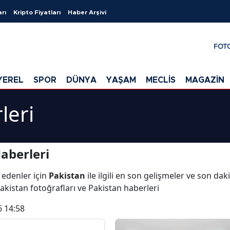
arı
Kripto Fiyatları
Haber Arşivi
FOT
YEREL
SPOR
DÜNYA
YAŞAM
MECLİS
MAGAZİN
leri
aberleri
 edenler için
Pakistan
ile ilgili en son gelişmeler ve son da
Pakistan fotoğrafları ve Pakistan haberleri
6 14:58