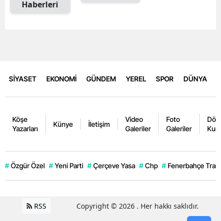
Haberleri
SİYASET
EKONOMİ
GÜNDEM
YEREL
SPOR
DÜNYA
Köşe
Video
Foto
Dövi
Künye
İletişim
Yazarları
Galeriler
Galeriler
Kurl
#
Özgür Özel
#
Yeni Parti
#
Çerçeve Yasa
#
Chp
#
Fenerbahçe Trans
RSS
Copyright © 2026 . Her hakkı saklıdır.