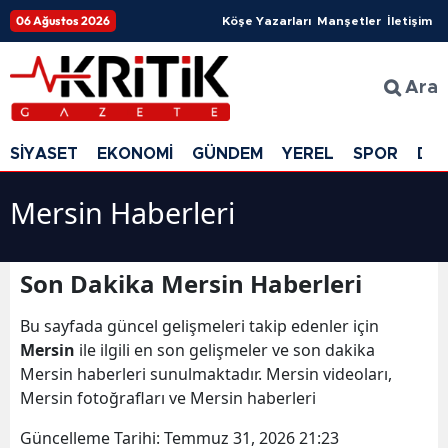
06 Ağustos 2026
Köşe Yazarları
Manşetler
İletişim
Ara
SİYASET
EKONOMİ
GÜNDEM
YEREL
SPOR
DÜ
Mersin Haberleri
Son Dakika Mersin Haberleri
Bu sayfada güncel gelişmeleri takip edenler için
Mersin
ile ilgili en son gelişmeler ve son dakika
Mersin haberleri sunulmaktadır. Mersin videoları,
Mersin fotoğrafları ve Mersin haberleri
Güncelleme Tarihi:
Temmuz 31, 2026 21:23