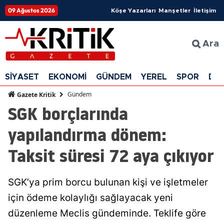
09 Ağustos 2026
Köşe Yazarları
Manşetler
İletişim
Ara
SİYASET
EKONOMİ
GÜNDEM
YEREL
SPOR
DÜ
Gündem
Gazete Kritik
SGK borçlarında
yapılandırma dönem:
Taksit süresi 72 aya çıkıyor
SGK’ya prim borcu bulunan kişi ve işletmeler
için ödeme kolaylığı sağlayacak yeni
düzenleme Meclis gündeminde. Teklife göre