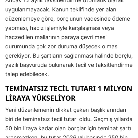
Ancak 72 aylık taksitlendirme otomatik olarak
uygulanmayacak. Kanun teklifinde yer alan
düzenlemeye göre, borçlunun vadesinde ödeme
yapması, haciz işlemiyle karşılaşması veya
haczedilen mallarının paraya çevrilmesi
durumunda çok zor duruma düşecek olması
gerekiyor. Bu şartların sağlanması halinde borçlu,
yazılı başvuruda bulunarak tecil ve taksitlendirme
talep edebilecek.
TEMINATSIZ TECIL TUTARI 1 MILYON
LIRAYA YÜKSELIYOR
Yeni düzenlemenin dikkat çeken başlıklarından
biri de teminatsız tecil tutarı oldu. Geçmiş yıllarda
50 bin liraya kadar olan borçlar için teminat şartı
aranmazken, bu tutar 2026 yılı başında 250 bin